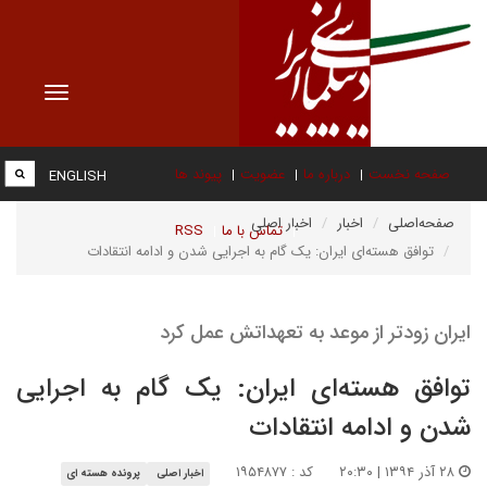
Toggle
vigation
صفحه نخست
درباره ما
عضویت
پیوند ها
ENGLISH
صفحه‌اصلی
اخبار
اخبار اصلی
تماس با ما
RSS
توافق هسته‌ای ایران: یک گام به اجرایی شدن و ادامه انتقادات
ایران زودتر از موعد به تعهداتش عمل کرد
توافق هسته‌ای ایران: یک گام به اجرایی
شدن و ادامه انتقادات
۲۸ آذر ۱۳۹۴ | ۲۰:۳۰
کد : ۱۹۵۴۸۷۷
اخبار اصلی
پرونده هسته ای