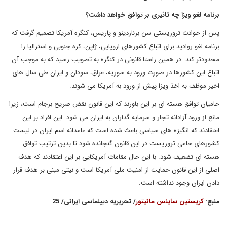
برنامه لغو ویزا چه تاثیری بر توافق خواهد داشت؟
پس از حوادث تروریستی سن برناردینو و پاریس، کنگره آمریکا تصمیم گرفت که
برنامه لغو روادید برای اتباع کشورهای اروپایی، ژاپن، کره جنوبی و استرالیا را
محدودتر کند. در همین راستا قانونی در کنگره به تصویب رسید که به موجب آن
اتباع این کشورها در صورت ورود به سوریه، عراق، سودان و ایران طی سال های
اخیر موظف به اخذ ویزا پیش از ورود به آمریکا می شوند.
حامیان توافق هسته ای بر این باورند که این قانون نقض صریح برجام است، زیرا
مانع از ورود آزادانه تجار و سرمایه گذاران به ایران می شود. این افراد بر این
اعتقادند که انگیزه های سیاسی باعث شده است که عامدانه اسم ایران در لیست
کشورهای حامی تروریست در این قانون گنجانده شود تا بدین ترتیب توافق
هسته ای تضعیف شود. با این حال مقامات آمریکایی بر این اعتقادند که هدف
اصلی از این قانون حمایت از امنیت ملی آمریکا است و نیتی مبنی بر هدف قرار
دادن ایران وجود نداشته است.
منبع
:
کریستین ساینس مانیتور
/
تحریریه دیپلماسی ایرانی
/ 25