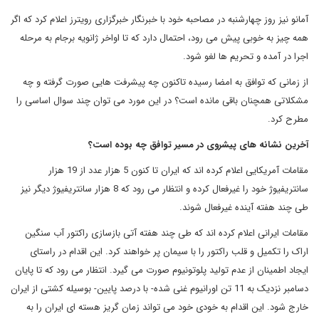
آمانو نیز روز چهارشنبه در مصاحبه خود با خبرنگار خبرگزاری رویترز اعلام کرد که اگر
همه چیز به خوبی پیش می رود، احتمال دارد که تا اواخر ژانویه برجام به مرحله
اجرا در آمده و تحریم ها لغو شود.
از زمانی که توافق به امضا رسیده تاکنون چه پیشرفت هایی صورت گرفته و چه
مشکلاتی همچنان باقی مانده است؟ در این مورد می توان چند سوال اساسی را
مطرح کرد.
آخرین نشانه های پیشروی در مسیر توافق چه بوده است؟
مقامات آمریکایی اعلام کرده اند که ایران تا کنون 5 هزار عدد از 19 هزار
سانتریفیوژ‍ خود را غیرفعال کرده و انتظار می رود که 8 هزار سانتریفیوژ دیگر نیز
طی چند هفته آینده غیرفعال شوند.
مقامات ایرانی اعلام کرده اند که طی چند هفته آتی بازسازی راکتور آب سنگین
اراک را تکمیل و قلب راکتور را با سیمان پر خواهند کرد. این اقدام در راستای
ایجاد اطمینان از عدم تولید پلوتونیوم صورت می گیرد. انتظار می رود که تا پایان
دسامبر نزدیک به 11 تن اورانیوم غنی شده- با درصد پایین- بوسیله کشتی از ایران
خارج شود. این اقدام به خودی خود می تواند زمان گریز هسته ای ایران را به