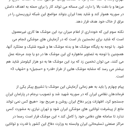
مرزها و با دقت بالا را دارد، این مساله می تواند کار را برای حمله به اهداف داعش
در سوریه هموار کند و شاید بعدا ایران بتواند مواضع این شبکه تروریستی را در
عراق از خاک خود هدف قرار دهد.
نکته سوم این که خودداری از اعلام میزان برد این موشک ها کاری غیرمعمول
است که شاید برای نخستین بار است که در آزمایش های موشکی انجام می
شود. با توجه به پایگاه موشک ها و بدنه موشک ها و شیوه شلیک و عملکرد آنها،
همچنین با توجه به تصاویر ماهواره ای این موشک ها در دو یا چند مرحله عمل
می کنند، می توان تخمین زد که برد این موشک ها به دو هزار کیلومتر شاید هم
بیشتر می رسد که مشابه موشک هایی از طراز «قدر» و «سجیل» و «شهاب 3»
است.
پیام چهارم را باید به هم زمانی آزمایش این موشک با تشییع پیکر یکی از
فرماندهان نظامی ایران که در سوریه شهید شد و تصویب برجام در پارلمان ایران
جستجو کرد، اظهارات وزیر دفاع ایران روشن و صریح بود: «هیچ کس نمی تواند
مانع از پیشرفت توانایی های موشکی ایران شود و تهران نیازی به مشورت کسی
ندارد تا سامانه های دفاعی خود را کامل کند.» این موشک قرار است رسما در
مراکز صنعتی تسلیحاتی ایران وابسته به وزارت دفاع این کشور با قدرت و توانایی