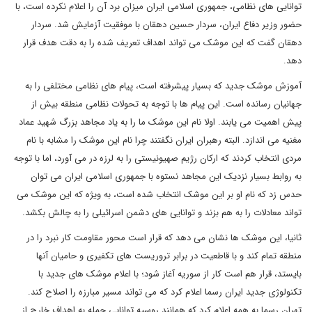
توانایی های نظامی، جمهوری اسلامی ایران میزان برد آن را اعلام نکرده است، با
حضور وزیر دفاع ایران، سردار حسین دهقان با موفقیت آزمایش شد. سردار
دهقان گفت که این موشک می تواند اهداف تعریف شده را به دقت هدف قرار
دهد.
آموزش موشک جدید که بسیار پیشرفته است، پیام های نظامی مختلفی را به
جهانیان رسانده است. این پیام ها با توجه به تحولات نظامی منطقه بیش از
پیش اهمیت می یابند. اولا نام این موشک ما را به یاد مجاهد بزرگ شهید عماد
مغنیه می اندازد. البته رهبران ایران نگفتند چرا نام این موشک را مشابه با نام
مردی انتخاب کردند که ارکان رژیم صهیونیستی را به لرزه در می آورد، اما با توجه
به روابط بسیار نزدیک این مجاهد نستوه با جمهوری اسلامی ایران می توان
حدس زد که نام او بر این موشک انتخاب شده است، به ویژه که این موشک می
تواند معادلات را به هم بزند و توانایی های دشمن اسرائیلی را به چالش بکشد.
ثانیا، این موشک ها نشان می دهد که قرار است محور مقاومت کار نبرد را در
منطقه تمام کند و با قاطعیت در برابر تروریست های تکفیری و حامیان آنها
بایستد، قرار هم است کار از سوریه آغاز شود؛ با اعلام موشک های جدید با
تکنولوژی جدید ایران رسما اعلام کرد که می تواند مسیر مبارزه را اصلاح کند.
تهران رسما به همه اعلام کرد که همانند روسیه توانایی حمله به اهداف خارج از