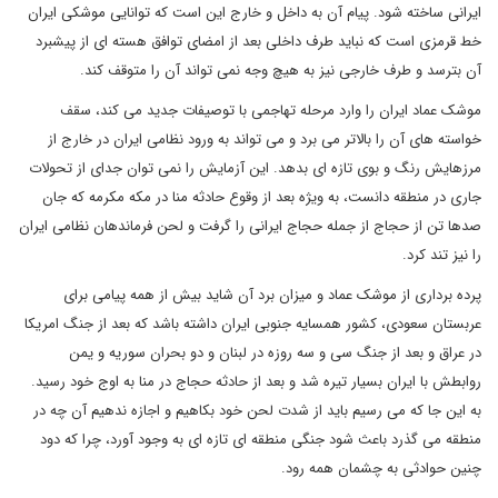
ایرانی ساخته شود. پیام آن به داخل و خارج این است که توانایی موشکی ایران
خط قرمزی است که نباید طرف داخلی بعد از امضای توافق هسته ای از پیشبرد
آن بترسد و طرف خارجی نیز به هیچ وجه نمی تواند آن را متوقف کند.
موشک عماد ایران را وارد مرحله تهاجمی با توصیفات جدید می کند، سقف
خواسته های آن را بالاتر می برد و می تواند به ورود نظامی ایران در خارج از
مرزهایش رنگ و بوی تازه ای بدهد. این آزمایش را نمی توان جدای از تحولات
جاری در منطقه دانست، به ویژه بعد از وقوع حادثه منا در مکه مکرمه که جان
صدها تن از حجاج از جمله حجاج ایرانی را گرفت و لحن فرماندهان نظامی ایران
را نیز تند کرد.
پرده برداری از موشک عماد و میزان برد آن شاید بیش از همه پیامی برای
عربستان سعودی، کشور همسایه جنوبی ایران داشته باشد که بعد از جنگ امریکا
در عراق و بعد از جنگ سی و سه روزه در لبنان و دو بحران سوریه و یمن
روابطش با ایران بسیار تیره شد و بعد از حادثه حجاج در منا به اوج خود رسید.
به این جا که می رسیم باید از شدت لحن خود بکاهیم و اجازه ندهیم آن چه در
منطقه می گذرد باعث شود جنگی منطقه ای تازه ای به وجود آورد، چرا که دود
چنین حوادثی به چشمان همه رود.