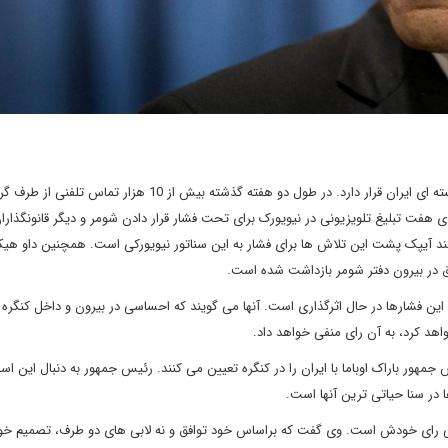
سناتور چاک شومر تحت فشار مخالفان توافق هسته ای ایران قرار دارد. در طول دو هفته گذشته بیش از 10 هزار
گری هفت تبلیغ تلویزیونی در نیویورک برای تحت فشار قرار دادن شومر و دیگر قانونگذا
رتمند آیپک پشت این تلاش ها برای فشار به این سناتور نیویورکی است. همچنین داو هیک
 در بیرون دفتر شومر بازداشت شده است.
 این فشارها در حال اثرگذاری است. آنها می گویند که احساسی در بیرون و داخل کنگره 
هد کرد، به آن رای منفی خواهد داد.
 رئیس جمهور باراک اوباما با ایران را در کنگره تعیین می کنند. رئیس جمهور به دنبال این ا
 در سنا حیاتی ترین آنها است.
ابی رای خودش است. وی گفت که براساس خود توافق و نه لابی های دو طرف، تصمیم خو