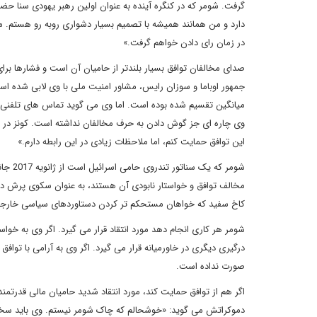
گرفت. شومر که در کنگره آینده به عنوان اولین رهبر یهودی سنا حض
دارد و من همانند همیشه با تصمیم بسیار دشواری روبه رو هستم. م
در زمان رای دادن خواهم گرفت.»
صدای مخالفان توافق بسیار بلندتر از حامیان آن است و فشارها بر
جمهور اوباما و سوزان رایس، مشاور امنیت ملی با وی لابی شده است،
وی چاره ای جز گوش دادن به حرف مخالفان نداشته است. کونز در ای
این توافق حمایت کنم، اما ملاحظات زیادی در این رابطه دارم.»
شومر ک
مخالف توافق و خواستار نابودی آن هستند، به عنوان سکوی پرش دید
کاخ سفید که خواهان مستحکم تر کردن دستاوردهای سیاسی خارجی ا
شومر هر کاری انجام دهد مورد انتقاد قرار می گیرد. اگر وی به خواس
درگیری دیگری در خاورمیانه قرار می گیرد. اگر وی به آرامی با تواف
صورت نداده است.
اگر هم از توافق حمایت کند، مورد انتقاد شدید حامیان مالی قدرتم
دموکراتش می گوید: «خوشحالم که چاک شومر نیستم. وی باید سخت