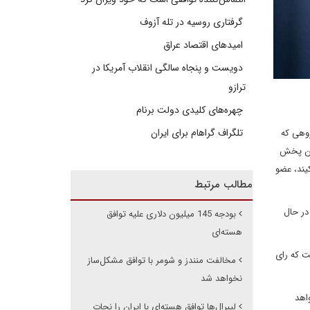
گرفتاری روسیه در تله آزوف
امیدهای اقتصاد عراق
دویست و پنجاه سالگی انقلاب آمریکا در
ترازو
چهره‌های کلیدی دولت برنام
تلگراف گراهام برای ایران
 تماس تلفنی از طرف گروهی که
ران پخش
یند، عضو
مطالب مرتبط
در حال
بودجه 145 میلیون دلاری علیه توافق
هسته‌ای
ست که رای
مخالفت منندز و شومر با توافق مشکل‌ساز
نخواهد شد
اهد
لیبرال‌ها توافق هسته‌ای با ایران را نجات