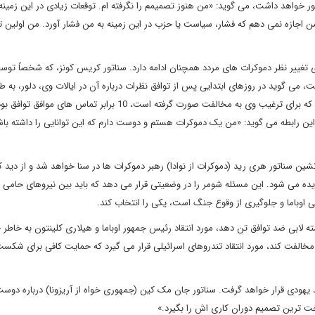
ور خواهد داشت، می گوید: «من هنوز تصمیمم را نگرفته ام. توقعات زیادی در این زمینه
ن اجازه نمی دهم که فشار، سیاست یا حزب در این زمینه به من فشار آورد. من اولین ت
ای تغییر نظر دموکرات های مردد همچنان ادامه دارد. سناتور کریس کونز، که شخصاً تو
 می گوید در روزهای ابتدایی پس از توافق نظرات درباره آن در ایالات وی، دلور، به ط
میانگین تقسیم شده بوده است. اما وی می گوید تماس های تلفنی که برای ترغیب وی به مخالفت صورت گرفته است، 10 برابر
ن رابطه می گوید: «من یک دموکرات هستم و دوست دارم که این توانایی را داشته باشم
ه یک سناتور تندروی حامی اسرائیل است از ژانویه 2017 جانشین سناتور هری رید (دموکرات از نوادا) رهبر دموکرات ها در سنا خواهد شد و از
ه می شود. این مسئله شومر را در وضعیتی قرار می دهد که باید بین نیروهای حامی ا
وباما و جلوگیری از وقوع جنگ است، یکی را انتخاب کند.
ته لابی ضد توافق تن دهد، مورد انتقاد رئیس جمهور اوباما و هیلاری کلینتون به خاطر 
ق مخالفت کند، مورد انتقاد تندروهای اسرائیلی قرار می گیرد که حمایت کافی برای شکست
ند یهودی قرار خواهد گرفت. سناتور جان مک کین (جمهوری خواه از آریزونا) درباره دوس
 ترین تصمیم دوران کاری اش را بگیرد.»