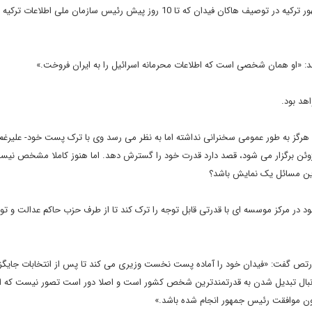
به گزارش فرارو به نقل از هاآرتص، رجب طیب اردوغان، رئیس جمهور ترکیه در توصیف هاکان فیدان که تا 10 روز پیش رئیس سازمان مل
د: «او همان شخصی است که اطلاعات محرمانه اسرائیل را به ایران فروخت.»
هد بود.
هرگز به طور عمومی سخنرانی نداشته اما به نظر می رسد وی با ترک پست خود- علیرغ
 ژوئن برگزار می شود، قصد دارد قدرت خود را گسترش دهد. اما هنوز کاملا مشخص نیس
 این مسائل یک نمایش باشد؟
ین مقام اطلاعاتی 47 ساله شغل موفق خود در مرکز موسسه ای با قدرتی قابل توجه را ترک کند تا از طرف حزب حاکم عدالت و
هاآرتص گفت: «فیدان خود را آماده پست نخست وزیری می کند تا پس از انتخابات جایگ
به دنبال تبدیل شدن به قدرتمندترین شخص کشور است و اصلا دور است تصور نیست که ا
دون موافقت رئیس جمهور انجام شده باشد.»