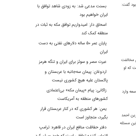
ی اطلاعات ترکیه بود گفت:
بسنت مدعی شد: به زودی شاهد توافق با
ایران خواهیم بود
اسحاق دار: امیدواریم توافق مکه به ثبات در
منطقه کمک کند
پایان عمر ۵۰ ساله دلارهای نفتی به دست
ایران
م مخالفت
عبرت مصر و سوئز برای ایران و تنگه هرمز
ت که او
اردوغان: پیمان سه‌جانبه با عربستان و
پاکستان علیه هیچ کشوری نیست
زاکانی: پیام «پیمان مکه» بی‌اعتمادی
 توسعه وارد
کشورهای منطقه به آمریکاست
یمن: هر کشوری که در کنار عربستان قرار
زین احمد
بگیرد، متجاوز است
ین مسئله
دفتر حفاظت منافع ایران در قاهره: ترامپ
التماس‌کننده توافقی است که خود ویران کرد