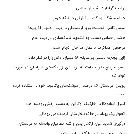
ترامپ گرفتار در شن‌زار سیاسی
حمله موشکی به کشتی اماراتی در تنگه هرمز
تماس تلفنی نخست وزیر ارمنستان با رئیس جمهور آذربایجان
هشدار حماس نسبت به تشدید شهرک‌سازی در بیت‌ لحم
عراقچی: مذاکرات با عمان در حال انجام است
ژاپن بودجه دفاعی بی‌سابقه ۵۶ میلیارد دلاری را در نظر دارد
عضو سازمان بدر: حملات به عربستان از پایگاه‌های اسرائیلی در سوریه
انجام شد
رویترز: عربستان ۸۶ درصد از موشک‌های پاتریوت خود را استفاده کرده
است
کنترل ایوانوفکا در خارکیف اوکراین به دست ارتش روسیه افتاد
انفجار یک پهپاد در خاک بلغارستان نزدیک مرز رومانی
درگیری شدید میان ارتش یمن و شبه نظامیان وابسته به عربستان
هشدار چین به ژاپن: با آتش بازی نکنید