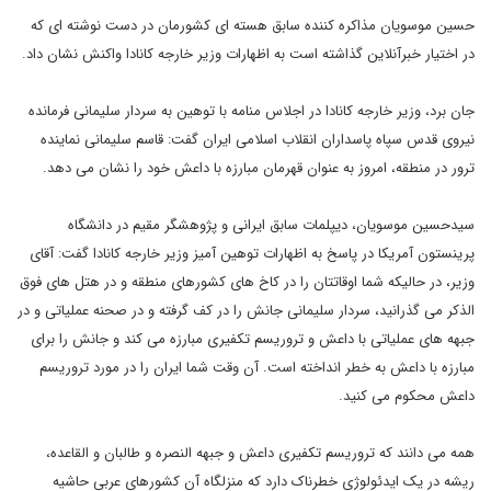
حسین موسویان مذاکره کننده سابق هسته ای کشورمان در دست نوشته ای که
در اختیار خبرآنلاین گذاشته است به اظهارات وزیر خارجه کانادا واکنش نشان داد.
جان برد، وزیر خارجه کانادا در اجلاس منامه با توهین به سردار سلیمانی فرمانده
نیروی قدس سپاه پاسداران انقلاب اسلامی ایران گفت: قاسم سلیمانی نماینده
ترور در منطقه، امروز به عنوان قهرمان مبارزه با داعش خود را نشان می دهد.
سیدحسین موسویان، دیپلمات سابق ایرانی و پژوهشگر مقیم در دانشگاه
پرینستون آمریکا در پاسخ به اظهارات توهین آمیز وزیر خارجه کانادا گفت: آقای
وزیر، در حالیکه شما اوقاتتان را در کاخ های کشورهای منطقه و در هتل های فوق
الذکر می گذرانید، سردار سلیمانی جانش را در کف گرفته و در صحنه عملیاتی و در
جبهه های عملیاتی با داعش و تروریسم تکفیری مبارزه می کند و جانش را برای
مبارزه با داعش به خطر انداخته است. آن وقت شما ایران را در مورد تروریسم
داعش محکوم می کنید.
همه می دانند که تروریسم تکفیری داعش و جبهه النصره و طالبان و القاعده،
ریشه در یک ایدئولوژی خطرناک دارد که منزلگاه آن کشورهای عربی حاشیه