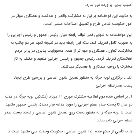
آسیب پذیر، برآورده می سازد.
به علاوه، این توافقنامه بر نیاز به مشارکت واقعی و هدفمند و همکاری موثر در
امور حکومت شامل طرح و تطبیق اصلاحات مبتنی است.
این موافقتنامه به تنهایی نمی تواند رابطه میان رئیس جمهور و رئیس اجرایی را
به صورت کامل تعریف کند، بلکه این رابطه باید در نتیجۀ تعهد هر دو جانب به
مشارکت، تعاون، همکاری و مهم تر از همه، مسوولیت پذیری در برابر مردم
افغانستان تعریف گردد. رئیس جمهور و رئیس اجرایی متعهد و مکلف به کار
مشترک با روحیه همکاری با همدیگر میباشند.
الف ـ برگزاری لویه جرگه به منظور تعدیل قانون اساسی و بررسی طرح ایجاد
پست صدراعظم اجرایی
1. بر اساس ماده دوم اعلامیه مشترک مورخ 11 مرداد (تشکیل لویه جرگه در مدت
دو سال تا ُپست صدر اعظم اجرایی را مورد مداقه قرار دهد)، رئیس جمهور متعهد
است تا لویه جرگه را به منظور بحث روی تعدیل قانون اساسی و ایجاد پست صدر
اعظم اجرایی دایر نماید.
2. به تأسی از حکم ماده 121 قانون اساسی، حکومت وحدت ملی متعهد است تا