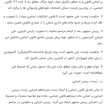
بر اساس قانون و به منظور تکمیل نصاب لویه جرگه، مطابق بند 4 ماده 111 قانون
اساسی، در زودترین فرصت ممکن انتخابات شوراهای ولسوالی ها را برگزار کند.
3. حکومت وحدت ملی متعهد است تا قانون تشکیلات اساسی دولت را تصویب و
نافذ کرده مرزها و حدود واحدهای اداری محلی را از مجاری قانونی تعیین نماید.
4. رییس جمهور، بعد از انجام مراسم تحلیف با مشورت رئیس اجرایی، طی
فرمانی کمیسیون را به منظور تهیه پیش نویس تعدیل قانون اساسی تشکیل می
دهد.
5. حکومت وحدت ملی متعهد است روند توزیع شناسنامه الکترونیکی/ کامپیوتری
را برای تمام شهروندان کشور در کمترین زمان ممکن تکمیل کند.
6. موارد فوق و سایر موارد توافق شده طی یک جدول زمانی که ضمیمۀ این
موافقتنامه است، صورت می گیرد.
ب ـ ُپست رییس اجرایی
تا زمان تعدیل قانون اساسی و ایجاد ُپست صدراعظم اجرایی، پُست رییس
اجرایی بر اساس ماده پنجاهم قانون اساسی، ماده دوم اعلامیه مشترک و ضمیمۀ
آن با فرمان رییس جمهور ایجاد می گردد. رییس اجرایی و معاونین در مراسم