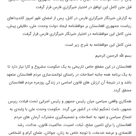
قبل متن کامل این توافق در اختیار خبرگزاری فارس قرار گرفت.
به گزارش خبرنگار خبرگزاری فارس در کابل، پس از امضای ظهر امروز کاندیداهای
ریاست جمهوری افغانستان بر موافقتنامه ایجاد دولت وحدت ملی، دقایقی پیش،
متن کامل این موافقتنامه در اختیار خبرنگار خبرگزاری فارس قرار گرفت.
متن کامل این موافقنامه به شرح زیر است.
بسم الله الرحمن الرحیم
افغانستان در این مقطع خاص تاریخی به یک حکومت مشروع و کارا نیاز دارد تا
به یک برنامه همه جانبه اصلاحات در راستای توانمندسازی مردم افغانستان متعهد
باشد و در نتیجۀ آن ارزش های قانون اساسی در زندگی روزمره مردم افغانستان
محقق گردد.
همکاری واقعی سیاسی میان رئیس جمهور و رئیس اجرایی تحت قیادت رییس
جمهور، باعث تحکیم ثبات در کشور می گردد. حکومت وحدت ملی با پابندی به
اجماع سیاسی و تعهد به اصلاحات و تصمیمگیری مشترک، آرمان های مردم
افغانستان را برای تامین صلح، ثبات، امنیت، حاکمیت قانون، عدالت، رشد
اقتصادی و عرضه خدمات، با توجه خاص به زنان، جوانان، علمای کرام و اشخاص