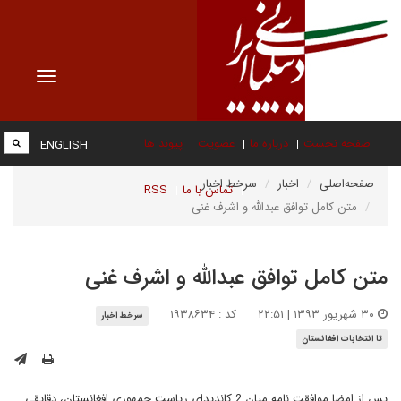
Toggle
vigation
صفحه نخست
درباره ما
عضویت
پیوند ها
ENGLISH
صفحه‌اصلی
اخبار
سرخط اخبار
تماس با ما
RSS
متن کامل توافق عبدالله و اشرف غنی
متن کامل توافق عبدالله و اشرف غنی
۳۰ شهریور ۱۳۹۳ | ۲۲:۵۱
کد : ۱۹۳۸۶۳۴
سرخط اخبار
تا انتخابات افغانستان
پس از امضا موافقت نامه میان 2 کاندیدای ریاست جمهوری افغانستان، دقایقی