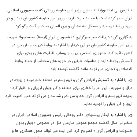
« کارمن لی لیانا بورلاکا » معاون وزیر امور خارجه رومانی که به جمهوری اسلامی
ایران سفر کرده است با محمد جواد ظریف وزیر امور خارجه کشورمان دیدار و در
مورد روابط دوجانبه و مسائل منطقه ای و بین المللی بحث و گفت وگو کرد.
به گزاری گروه دریافت خبر خبرگزاری دانشجویان ایران(ایسنا) محمدجواد ظریف
وزیر امور خارجه کشورمان در این دیدار با اشاره به روابط دیرینه و تاریخی دو
کشور تاکید کرد: جمهوری اسلامی ایران و رومانی ظرفیت های زیادی برای
گسترش روابط دارند و مناسبات طرفین در حوزه های مختلف از جمله روابط
اقتصادی و تجاری می تواند مانند گذشته توسعه یابد.
وی با اشاره به گسترش افراطی گری و تروریسم در منطقه خاورمیانه و بویژه در
عراق و سوریه ، این امر را خطری برای منطقه و کل جهان ارزیابی و اظهار کرد :
پدیده تروریسم و افراطی گری حد و مرز نمی شناسد و می تواند حتی امنیت قاره
اروپا و کل جهان را تهدید نماید.
وی با اشاره به ابتکار پیشنهادی دکتر روحانی رئیس جمهوری اسلامی ایران در
سخنرانی سال گذشته مجمع عمومی سازمان ملل در خصوص «جهان بدون
خشونت و افراطی گری » تصریح کرد: این ایده می تواند محور همکاری ها و