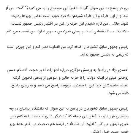
وی در پاسخ به این سؤال "آیا شما قویاً این موضوع را رد می کنید؟" گفت: من از
شما و از این طرف و آن طرف شنیدم؛ بالاخره خوب است بعضی چیزها رعایت
شود، حالا...، من تازه شنیدم این حرف را، این در اختیار رئیس جمهور نیست؛
بلکه یک مسئله قضایی است و ربطی به رئیس جمهور ندارد؛ من تعجب می کنم.
رئیس جمهور سابق کشورمان اضافه کرد: من قضاوت نمی کنم و این چیزی است
که ربطی به رئیس جمهور ندارد.
احمدی نژاد در پاسخ به پرسش دیگری درباره اظهارات اخیر حجت الاسلام حسن
روحانی مبنی بر اینکه دولت را با خزانه خالی و انبوهی از بدهی تحویل گرفته
است، خاطرنشان کرد: این را مسئول مربوطه پاسخ می دهد و به زودی پاسخ
داده می شود.
رئیس جمهور سابق کشورمان در پاسخ به این سؤال که دانشگاه ایرانیان در چه
وضعیتی قرار دارد، با گفتن این جمله که "نه دیگر، داری مصاحبه را به کنفرانس
خبری تبدیل می کنی" افزود: ان شاءالله در آینده هم صحبت می کنم. همه چیز
خوب است، خدا را شکر.