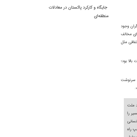
جایگاه و کارکرد پاکستان در معادلات
منطقه‌ای
گران وجود
های مخالف
فاقی مثل
الا بود؛
شد سرنوشت
.
د ملت
یر را
نسانی
پ راه