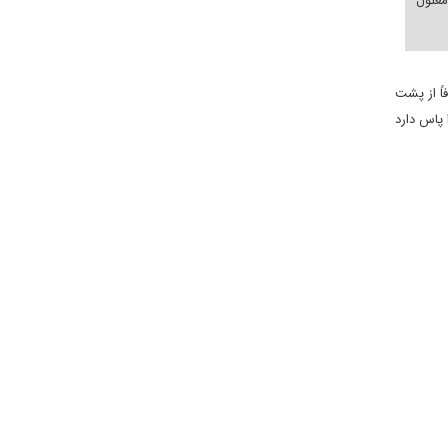
علول
اً از پشت
پاس دارد