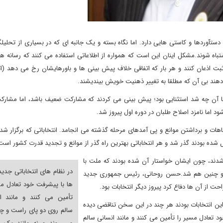
تآوردها و کاستی هایی دارد. اما نگاه بسته و یک جانبه ای که در بسیاری از تحلیل
باه شوند
.
مشکل اینان این است که همواره از اطلاعاتی استفاده می کنند که رسانه 
بت اذعان کنند و هر بار که اتفاقی خلاف پیش بینی ها و باورهایشان رخ می دهد (ات
دهند بی آن که مطلقا به تغییر ذهنیت خویش بیندیشند
.
 آن چه شد استثنایی بود؛ پیش بینی می کردند که مشارکت ضعیف باشد، اما مشارکت ب
د اما نامزد اصلاح طلبان در دوره اول پیروز شد
.
اهات و برداشتن موانع و پی آمدهای مرحله گذشته می انجامد. انتخاباتی که برگزار 
یل شده بودند گذر شد و هر انتخاباتی بهترین راه گذر از موانع و تجدید قدرت کشور است
ز شدند، چون ایشان خواستار آن شده بودند که ملت با
در نظام های انتخاباتی جدی
 و چنین هم شد
.
حسن روحانی، رئیس جمهوری جدید
ها با پیشرفت خود تعادل مس
احت از آن ها دفاع کرد پیروز دیگر انتخابات بود
.
تأمین می کنند و مانند ا
ین انتخابات بودند هر چند در این سخن تناقضی دیده
سالم روی دو پای راست و چ
 تعادل مسیر را تأمین می کنند و مانند انسانی سالم