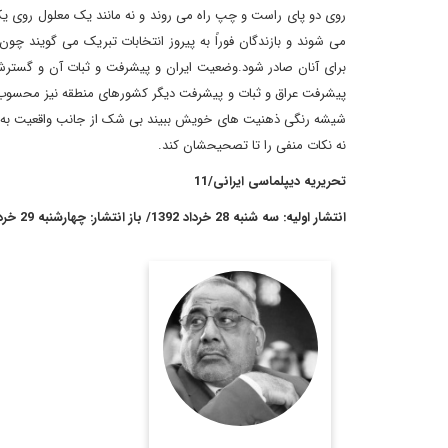
روی دو پای راست و چپ راه می روند و نه مانند یک معلول روی یک
می شوند و بازندگان فوراً به پیروز انتخابات تبریک می گویند چو
برای آنان صادر شود
.
وضعیت ایران و پیشرفت و ثبات آن و گسترش
پیشرفت عراق و ثبات و پیشرفت دیگر کشورهای منطقه نیز محسو
شیشه رنگی ذهنیت های خویش ببیند بی شک از جانب واقعیت به سم
نه نکات منفی را تا تصحیحشان کند.
تحریریه دیپلماسی ایرانی/11
انتشار اولیه: سه شنبه 28 خرداد 1392/ باز انتشار: چهارشنبه 29 خرداد 1392
دكتر عادل عبدالمهدي
(متولد 1942) اقتصاددان و
سياستمدار، وزير نفت،
معاون سابق رئيس
جمهوري و از رهبران
مجلس اعلاي اسلامي عراق