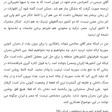
آقای مرسی در کنفرانس عدم تعهد در تهران است که به عمد یا سهوا تغییراتی در
ترجمه صورت گرفت که مشکل ساز هم شد. ممکن است گفته شود آن اظهارات در
آن زمان بیشتر بعد تبلیغاتی داشت که من هم آن را کاملا انکار نمی کنم ولی این
امر بدان معنی نیست که دو کشور دیدگاههای نزدیک به هم دارند. ابتکار مشترک
4 کشور ایران، مصر، ترکیه و سعودی هم علیرغم برخی جلسات و نشستها به
نتیجه ای نرسید.
من در اینکه سفر آقای صالحی بتواند راهکاری را برای برون رفت از بحران کنونی
سوریه ارائه نماید تردید دارم. چه بخواهیم و چه نخواهیم ابعاد بین المللی بحران
سوریه ظرفیتهای کشورهای منطقه را برای حل این معضل کاهش داده است مگر
اینکه این کشورها (ایران ومصر) بتوانند اسد را به قبول کناره گیری شرافتمندانه در
زمانی که به نفع ملت سوریه است ترغیب یا وادار نمایند. البته کاملا روشن است
که نباید کاری کرد که ملت سوریه از چاله اسد و حزب بعث بیرون آمده و در چاه
جنگ داخلی و طایفه ای گسترده تری که قطعا از وضعیت کنونی بدتر است گرفتار
شود. علی ایحال سخنرانی روز یکشنبه اسد نشان داد که فعلا هیچ افق روشنی
برای این بحران وجود ندارد. بنابراین مشخص نیست که مصر و ایران چگونه می
توانند در این موضوع همکاری کنند.
تهیه کننده: تحریریه دیپلماسی ایرانی/16