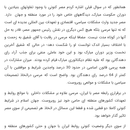
همانطور که در سوال قبلی اشاره کردم مصر کنونی با وجود تفاوتهای بنیادین با
دوران حکومت مبارک، دیدگاههای خاص خود را در مورد منطقه و جهان دارد.
مصر جدید وارث مشکلات سیاسی، اقتصادی و تعهدات بین المللی عدیده ای است
که نه تنها مرسی بلکه هیچ کس دیگری در نقش رئیس جمهور مصر، قادر به حل
آنها در کوتاه مدت نیست. مضافا اینکه مرسی در رقابت با آقای شفیق به زحمت و
با اختلاف بسیار اندک توانست او را شکست دهد؛ در حالی که شفیق آخرین
نخست وزیر دوران مبارک بود و این خود عاملی منفی برای جذب آراء رای
دهندگانی بود که علیه نظام دیکتاتوری مبارک قیام کرده بودند. میزان مشارکت در
همه پرسی قانون اساسی در حدود 30 درصد واجدین شرایط و موافقین با آن
کمتر از 64 درصد رای دهندگان بود. واضح است که مرسی دراتخاذ تصمیمات
سیاسی با مشکلات و موانعی روبروست.
در برقراری رابطه مصر با ایران، مرسی علاوه بر مشکلات داخلی با موانع روابط و
تعهدات کشورهای منطقه ای حامی خود نیز روبروست. جهان اسلام در شرایط
کنونی کاملا دو قطبی شده و قطعا این مسائل در اتخاذ هر تصمیمی از سوی مصر
تاثیر گذار خواهد بود.
از سوی دیگر وضعیت کنونی روابط ایران با جهان و حتی کشورهای منطقه و