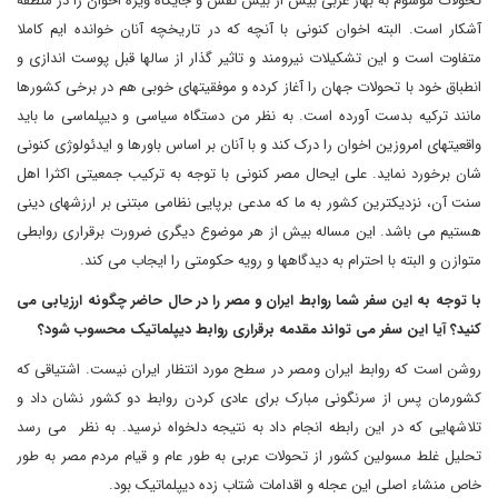
تحولات موسوم به بهار عربی بیش از بیش نقش و جایگاه ویژه اخوان را در منطقه
آشکار است. البته اخوان کنونی با آنچه که در تاریخچه آنان خوانده ایم کاملا
متفاوت است و این تشکیلات نیرومند و تاثیر گذار از سالها قبل پوست اندازی و
انطباق خود با تحولات جهان را آغاز کرده و موفقیتهای خوبی هم در برخی کشورها
مانند ترکیه بدست آورده است. به نظر من دستگاه سیاسی و دیپلماسی ما باید
واقعیتهای امروزین اخوان را درک کند و با آنان بر اساس باورها و ایدئولوژی کنونی
شان برخورد نماید. علی ایحال مصر کنونی با توجه به ترکیب جمعیتی اکثرا اهل
سنت آن، نزدیکترین کشور به ما که مدعی برپایی نظامی مبتنی بر ارزشهای دینی
هستیم می باشد. این مساله بیش از هر موضوع دیگری ضرورت برقراری روابطی
متوازن و البته با احترام به دیدگاهها و رویه حکومتی را ایجاب می کند.
با توجه به این سفر شما روابط ایران و مصر را در حال حاضر چگونه ارزیابی می
کنید؟ آیا این سفر می تواند مقدمه برقراری روابط دیپلماتیک محسوب شود؟
روشن است که روابط ایران ومصر در سطح مورد انتظار ایران نیست. اشتیاقی که
کشورمان پس از سرنگونی مبارک برای عادی کردن روابط دو کشور نشان داد و
تلاشهایی که در این رابطه انجام داد به نتیجه دلخواه نرسید. به نظر می رسد
تحلیل غلط مسولین کشور از تحولات عربی به طور عام و قیام مردم مصر به طور
خاص منشاء اصلی این عجله و اقدامات شتاب زده دیپلماتیک بود.