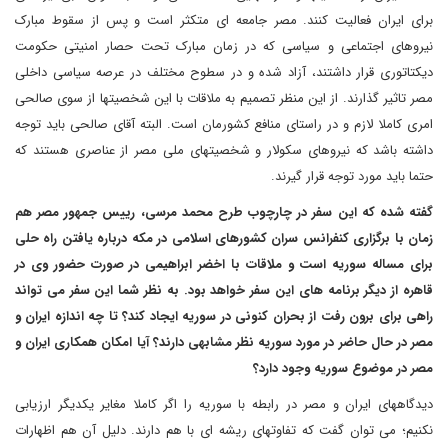
برای ایران فعالیت کنند. مصر جامعه ای متکثر است و پس از سقوط مبارک
نیروهای اجتماعی و سیاسی که در زمان مبارک تحت حصار امنیتی حکومت
دیکتاتوری قرار داشتند، آزاد شده و در سطوح مختلف در عرصه سیاسی داخلی
مصر تاثیر گذارند. از این منظر تصمیم به ملاقات با این شخصیتها از سوی صالحی
امری کاملا لازم و در راستای منافع کشورمان است. البته آقای صالحی باید توجه
داشته باشد که نیروهای سکولار و شخصیتهای ملی مصر از عناصری هستند که
حتما باید مورد توجه قرار گیرند.
گفته شده که این سفر در چارچوب طرح محمد مرسی، رییس جمهور مصر هم
زمان با برگزاری کنفرانس سران کشورهای اسلامی در مکه درباره یافتن راه حلی
برای مساله سوریه است و ملاقات با اخضر ابراهیمی در صورت حضور وی در
قاهره از دیگر برنامه های این سفر خواهد بود
.
به نظر شما این سفر می تواند
راهی برای برون رفت از بحران کنونی در سوریه ایجاد کند؟ تا چه اندازه ایران و
مصر در حال حاضر در مورد سوریه نظر مشابهی دارند؟ آیا امکان همکاری ایران و
مصر در موضوع سوریه وجود دارد؟
دیدگاههای ایران و مصر در رابطه با سوریه را اگر کاملا مغایر یکدیگر ارزیابی
نکنیم؛ می توان گفت که تفاوتهای ریشه ای با هم دارند. دلیل آن هم اظهارات