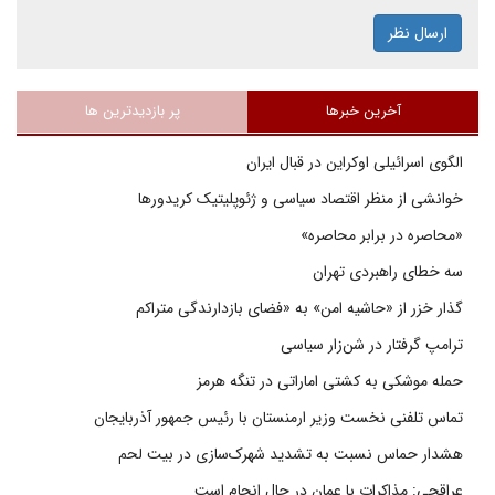
ارسال نظر
آخرین خبرها
پر بازدیدترین ها
الگوی اسرائیلی اوکراین در قبال ایران
خوانشی از منظر اقتصاد سیاسی و ژئوپلیتیک کریدورها
«محاصره در برابر محاصره»
سه خطای راهبردی تهران
گذار خزر از «حاشیه امن» به «فضای بازدارندگی متراکم
ترامپ گرفتار در شن‌زار سیاسی
حمله موشکی به کشتی اماراتی در تنگه هرمز
تماس تلفنی نخست وزیر ارمنستان با رئیس جمهور آذربایجان
هشدار حماس نسبت به تشدید شهرک‌سازی در بیت‌ لحم
عراقچی: مذاکرات با عمان در حال انجام است