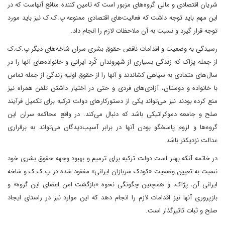
شریان اقتصادی و مالی گروه‌های مزبور است که تامین کننده منافع آنهاست که در
این مهم باید توجه داشت که فعالیت‌های اقتصادی ممنوعه پ.ک.ک نیز باید مورد
توجه قرار گیرد و نسبت به آن ملاحظات لازم را انجام داد.
رسیدگی به وضعیت و اقدامات ناقض حقوق بشری سران شاخه‌های دیگر پ.ک.ک
از جمله پژاک که زندگی بسیاری از شهروندان کُرد ایرانی و خانواده‌های آنها را در
سال‌های متمادی به سیاهی کشاندند و آنها را از حقوق اولیه زندگی از جمله تماس
با خانواده و دوستان، آزادی‌های فردی و حتی در اختیار داشتن تلفن همراه نیز
منع کرده بودند نیز می‌تواند یکی از دستورکارهای دولت ترکیه برای تکمیل فرآیند
صلح و جامعه دموکراتیکی باشد که دنبال می‌کند. در واقع محاکمه سران این
گروه‌ها و لزوم پاسخگو بودن آنها در برابر آسیب‌دیدگان می‌تواند به برقراری
عدالت نزدیکتر باشد.
در خاتمه آنکه بهتر است دولت ترکیه برای ترمیم و بهبود وجهه حقوق بشری خود
نسبت به تعیین وضعیت «کودک سربازان ایرانی» مفقود شده در پ.ک.ک و شاخه
ایرانی آن، پژاک، و همچنین چگونگی نحوه «بازگشت امن اعضای این گروه» و
بازپروری آنها نیز اقدامات لازم را انجام دهد که این موارد نیز در راستای ایجاد
صلح و ثبات تاثیرگذار است.