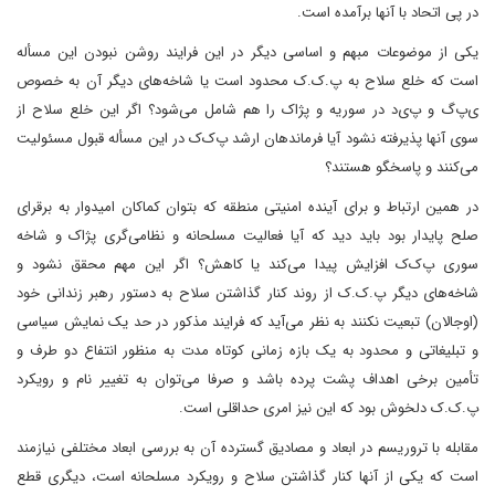
در پی اتحاد با آنها برآمده است.
یکی از موضوعات مبهم و اساسی دیگر در این فرایند روشن نبودن این مسأله
است که خلع سلاح به پ.ک.ک محدود است یا شاخه‌های دیگر آن به خصوص
ی‌پ‌گ و پ‌ی‌د در سوریه و پژاک را هم شامل می‌شود؟ اگر این خلع سلاح از
سوی آنها پذیرفته نشود آیا فرماندهان ارشد پ‌ک‌ک در این مسأله قبول مسئولیت
می‌کنند و پاسخگو هستند؟
در همین ارتباط و برای آینده امنیتی منطقه که بتوان کماکان امیدوار به برقرای
صلح پایدار بود باید دید که آیا فعالیت‌ مسلحانه و نظامی‌گری پژاک و شاخه
سوری پ‌ک‌ک افزایش پیدا می‌کند یا کاهش؟ اگر این مهم محقق نشود و
شاخه‌های دیگر پ.ک.ک از روند کنار گذاشتن سلاح به دستور رهبر زندانی خود
(اوجالان) تبعیت نکنند به نظر می‌آید که فرایند مذکور در حد یک نمایش سیاسی
و تبلیغاتی و محدود به یک بازه زمانی کوتاه مدت به منظور انتفاع دو طرف و
تأمین برخی اهداف پشت پرده باشد و صرفا می‌توان به تغییر نام و رویکرد
پ.ک.ک دلخوش بود که این نیز امری حداقلی است.
مقابله با تروریسم در ابعاد و مصادیق گسترده آن به بررسی ابعاد مختلفی نیازمند
است که یکی از آنها کنار گذاشتن سلاح و رویکرد مسلحانه است،‌ دیگری قطع