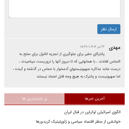
ارسال نظر
مهدی
۲۲ تیر ۱۴۰۴ | ۱۵:۳۸
پانترکای حقیر برای جلوگیری از تجزیه اناتول برای صلح به
التماس افتادند ، با همانهایی که تا دیروز آنها را تروریست مینامیدند ،
درست مانند مذاکره صهیونیستهای آدمخوار با حماس در گذشته و آینده ،
اما صهیونیست و پانترک به هیچ وجه قابل اعتماد نیستند
آخرین خبرها
پر بازدیدترین ها
الگوی اسرائیلی اوکراین در قبال ایران
خوانشی از منظر اقتصاد سیاسی و ژئوپلیتیک کریدورها