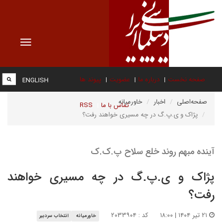
Toggle
vigation
صفحه نخست
درباره ما
عضویت
پیوند ها
ENGLISH
صفحه‌اصلی
اخبار
خاورمیانه
تماس با ما
RSS
پژاک و ی.پ.گ در چه مسیری خواهند رفت؟
آینده مبهم روند خلع سلاح پ.ک.ک
پژاک و ی.پ.گ در چه مسیری خواهند
رفت؟
۲۱ تیر ۱۴۰۴ | ۱۸:۰۰
کد : ۲۰۳۳۹۰۴
خاورمیانه
انتخاب سردبیر