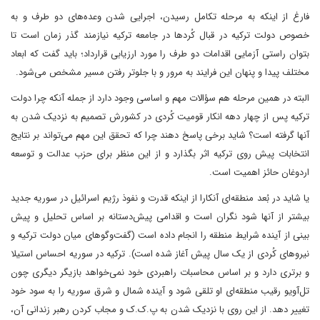
فارغ از اینکه به مرحله تکامل رسیدن، اجرایی شدن وعده‌‌های دو طرف و به
خصوص دولت ترکیه در قبال کُردها در جامعه ترکیه نیازمند گذر زمان است تا
بتوان راستی آزمایی اقدامات دو طرف را مورد ارزیابی قرارداد؛ باید گفت که ابعاد
مختلف پیدا و پنهان این فرایند به مرور و با جلوتر رفتن مسیر مشخص می‌شود.
البته در همین مرحله هم سؤالات مهم و اساسی وجود دارد از جمله آنکه چرا دولت
ترکیه پس از چهار دهه انکار قومیت کُردی در کشورش تصمیم به نزدیک شدن به
آنها گرفته است؟ شاید برخی پاسخ دهند چرا که تحقق این مهم می‌تواند بر نتایج
انتخابات پیش روی ترکیه اثر بگذارد و از این منظر برای حزب عدالت و توسعه
اردوغان حائز اهمیت است.
یا شاید در بُعد منطقه‌ای آنکارا از اینکه قدرت و نفوذ رژیم اسرائیل در سوریه‌ جدید
بیشتر از آنها شود نگران است و اقدامی پیش‌دستانه بر اساس تحلیل و پیش
بینی از آینده شرایط منطقه را انجام داده است (گفت‌وگوهای میان دولت ترکیه و
نیروهای کُردی از یک سال پیش آغاز شده است). ترکیه در سوریه احساس استیلا
و برتری دارد و بر اساس محاسبات راهبردی خود نمی‌خواهد بازیگر دیگری چون
تل‌آویو رقیب منطقه‌ای او تلقی شود و آینده شمال و شرق سوریه را به سود خود
تغییر دهد. از این روی با نزدیک شدن به پ.ک.ک و مجاب کردن رهبر زندانی آن،