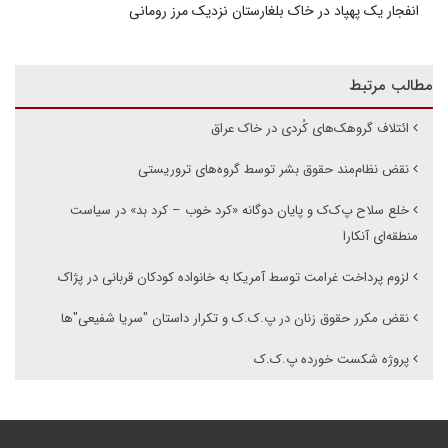
انفجار یک پهپاد در خاک بلغارستان نزدیک مرز رومانی
مطالب مرتبط
ائتلاف گروهک‌های کُردی در خاک عراق
نقض نظام‌مند حقوق بشر توسط گروه‌های تروریستی
خلع سلاح پ‌ک‌ک و پایان دوگانه «کرد خوب – کرد بد» در سیاست
منطقه‌ای آنکارا
لزوم پرداخت غرامت توسط آمریکا به خانواده کودکان قربانی در پژاک
نقض مکرر حقوق زنان در پ.ک.ک و تکرار داستان "سریا شفیعی‌"ها
پروژه شکست خورده پ.ک.ک