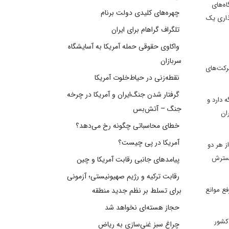
اه‌های
چهره‌های کلیدی دولت برنام
ذاری یک
تلگراف گراهام برای ایران
واکاوی حقوقی حمله آمریکا به آسایشگاه
سربازان
شرکت‌های
نقطه‌زنی در حیاط‌خلوت آمریکا
گرفتار شدن جنگ‌ایران و آمریکا در چرخه
ه دارد و
جنگ – آتش‌بس
ان
خطای محاسباتی چگونه رخ می‌دهد؟
آمریکا در پی چیست؟
ز هر دو
گسترش
پیامدهای جانبی رقابت آمریکا و چین
رقابت ترکیه و رژیم صهیونیستی؛ آزمونی
فع موانع
برای تسلط بر نظم جدید منطقه
حجاز هسته‌ای نخواهد شد
 کشور
چراغ سبز غنی‌سازی به ریاض