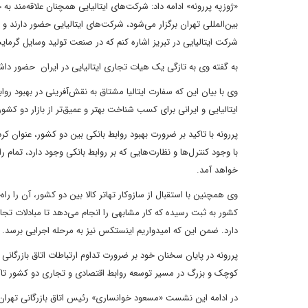
«ژوزپه پررونه» ادامه داد: شرکت‌های ایتالیایی همچنان علاقه‌مند به
بین‌المللی تهران برگزار می‌شود، شرکت‌های ایتالیایی حضور دارند
شرکت ایتالیایی در تبریز اشاره کنم که در صنعت تولید وسایل گرمای
به گفته وی به تازگی یک هیات تجاری ایتالیایی در ایران حضور داشته 
وی با بیان این که سفارت ایتالیا مشتاق به نقش‌آفرینی در بهبود رو
ایتالیایی و ایرانی برای کسب شناخت بهتر و عمیق‌تر از بازار دو کش
پررونه با تاکید بر ضرورت بهبود روابط بانکی بین دو کشور، عنوان کرد
با وجود کنترل‌ها و نظارت‌هایی که بر روابط بانکی وجود دارد، تمام ر
خواهد آمد.
وی همچنین با استقبال از سازوکار تهاتر کالا بین دو کشور، آن را ر
کشور به ثبت رسیده که کار مشابهی را انجام می‌دهد تا مبادلات تجا
دارد. ضمن این که امیدواریم اینستکس نیز به مرحله اجرایی برسد.
پررونه در پایان سخنان خود بر ضرورت تداوم ارتباطات اتاق بازرگانی
کوچک و بزرگ در مسیر توسعه روابط اقتصادی و تجاری دو کشور تاک
در ادامه این نشست «مسعود خوانساری» رئیس اتاق بازرگانی تهران ب