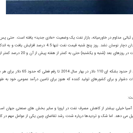
ثباتی مداوم در خاورمیانه، بازار نفت یک وضعیت «عادی جدید» یافته است. حتی پس 
هفته گذشته به دو تانکر در خلیج عمان، قیمت ها در بازار نفت چندان دچار نوسان نشد. روز پنج شنبه قیمت نفت تنها 5
بشکه ای 62 دلار رسید، اما به سرعت کاهش یافت و سبب شد قیمت در روزهای بعد (شنبه و یک
تغییر قیمت نفت خام برنت که یک شاخص جهانی به شمار می آید از حدود بشکه ای 110 دلار در
ت دشوار و برای کشورهای تولید کننده که هنوز برای تامین درآمد عمومی خود به طور
ست:
ز آسیا خیلی بیشتر از کاهش مصرف نفت در اروپا و سایر بخش های صنعتی جهان است
للی نفت را تشکیل می دهد. اما شک و تردیدها درباره شدت رشد تقاضای چین یکی از عوامل مهم د