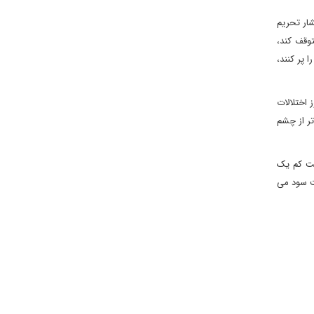
ار تحریم
وقف کند،
 پر کنند،
 اختلالات
تر از چشم
ست کم یک
یت سود می