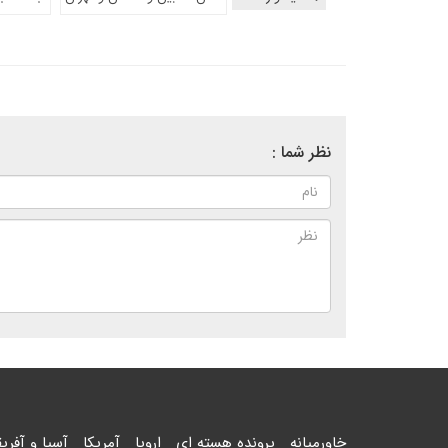
نظر شما :
خاورمیانه
پرونده هسته ای
اروپا
آمریکا
آسیا و آفریق