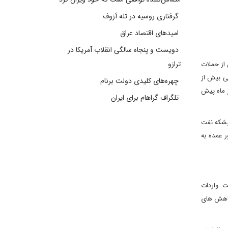
گرفتاری روسیه در تله آزوف
امیدهای اقتصاد عراق
دویست و پنجاه سالگی انقلاب آمریکا در
ترازو
از حملات
4. درصد افزایش یافت و به اندکی بیش از
چهره‌های کلیدی دولت برنام
شنبه) حتی به کمتر از هفته پیش از آن و 20 درصد کمتر از ماه پیش
تلگراف گراهام برای ایران
 بهار سال 2014 تا رقم فعلی که حدود 65 دلار برای هر بشکه نفت
 عمده به
. واردات
ر کاهش های