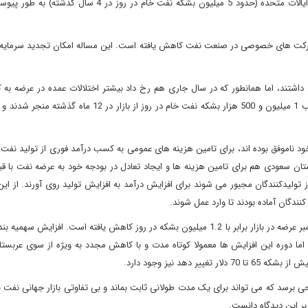
-عرضه نفت در بازارهای جهانی در نتیجه افزایش تولید نفت شیل ایالات متحده (حدود 5 میلیون بشکه نفت خام در ر
شرکت های خصوصی در صنعت نفت کاهش یافته است. این مساله امکان تجدید سرمایه 
 داشتند، اما همانطور که در سال جاری هم رخ داد بیشتر اختلالات عمده در عرضه به
مانند ایران و ونزوئلا مربوط می شدند که در نهایت با حذف به ترتیب 1 میلیون و 500 هزار بشکه نفت خام در روز از ب
ود ناموفق بوده اند، برای تامین هزینه های عمومی به کسب درآمد فوری از تولید نفت نی
از تولیدکنندگان مجبور می شوند برای افزایش درآمد به افزایش تولید روی آورند. از این
ندگان آماده بودند تا وارد عمل شوند.
- سهمیه بندی های اوپک همچنان پابرجاست و طبق توافق ماه دسامبر عرضه در بازار برابر با 1.2 میلیون بشکه در روز کاهش یافته است. افز
، اما دوره این افزایش ها معمولا کوتاه مدت و با کاهش مجدد به ویژه از سوی عربس
دهد نیز وجود دارد.
رسد که می تواند برای یک مدت طولانی ثابت بماند و بی تفاوتی بازار جهانی نفت ب
ر این دیدگاه دانست.