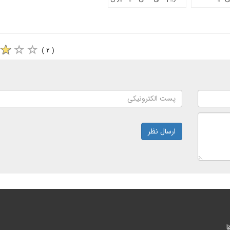
( ۲ )
ارسال نظر
ا