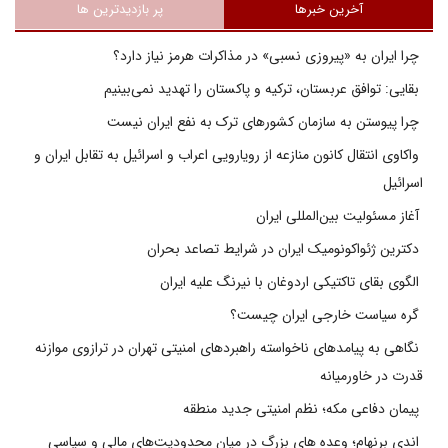
آخرین خبرها
پر بازدیدترین ها
چرا ایران به «پیروزی نسبی» در مذاکرات هرمز نیاز دارد؟
بقایی: توافق عربستان، ترکیه و پاکستان را تهدید نمی‌بینیم
چرا پیوستن به سازمان کشورهای ترک به نفع ایران نیست
واکاوی انتقال کانون منازعه از رویارویی اعراب و اسرائیل به تقابل ایران و
اسرائیل
آغاز مسئولیت بین‌المللی ایران
دکترین ژئواکونومیک ایران در شرایط تصاعد بحران
الگوی بقای تاکتیکی اردوغان با نیرنگ علیه ایران
گره سیاست خارجی ایران چیست؟
نگاهی به پیامدهای ناخواسته راهبردهای امنیتی تهران در ترازوی موازنه
قدرت در خاورمیانه
پیمان دفاعی مکه؛ نظم امنیتی جدید منطقه
اندی برنهام؛ وعده های بزرگ در میان محدودیت‌های مالی و سیاسی