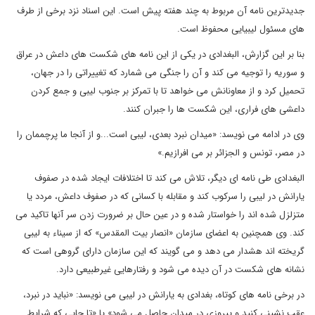
جدیدترین نامه آن مربوط به چند هفته پیش است. این اسناد نزد برخی از طرف
های مسئول لیبیایی محفوظ است.
بنا بر این گزارش، البغدادی در یکی از این نامه های شکست های داعش در عراق
و سوریه را توجیه می کند و آن را جنگی می شمارد که تغییراتی را در جهان،
تحمیل کرد و از معاونانش می خواهد تا با تمرکز بر جنوب لیبی و جمع کردن
داعشی های فراری، این شکست ها را جبران کنند.
وی در ادامه می نویسد: «میدان نبرد بعدی، لیبی است...و از آنجا ما پرچممان را
در مصر، تونس و الجزائر بر می افرازیم.»
البغدادی طی نامه ای دیگر، تلاش می کند تا اختلافات ایجاد شده در صفوف
یارانش در لیبی را سرکوب کند و مقابله با کسانی که در صفوف داعش، مردد یا
متزلزل شده اند را خواستار شده و در عین حال بر ضرورت زدن سر آنها تاکید می
کند. وی همچنین به اعضای سازمان «انصار بیت المقدس» که از سیناء به لیبی
گریخته اند هشدار می دهد و می گویند که این سازمان دارای گروهی است که
نشانه های شکست در آن دیده می شود و رفتارهایی غیرطبیعی دارد.
در برخی نامه های کوتاه، بغدادی به یارانش در لیبی می نویسد: «نباید در نبرد،
عقب نشینی کنید و پیروزی در میدان حاصل می شود» یا «تا جایی که شرایط