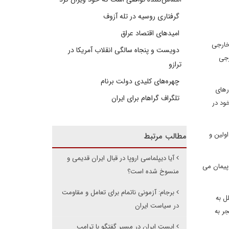
گرفتاری روسیه در تله آزوف
امیدهای اقتصاد عراق
خارجی
دویست و پنجاه سالگی انقلاب آمریکا در
رجی
ترازو
چهره‌های کلیدی دولت برنام
ک است که در 12 اکتبر میان کشورهای
تلگراف گراهام برای ایران
ود در
ان اولین و
مطالب مرتبط
آیا دیپلماسی اروپا در قبال ایران قدیمی و
 پیمان می
منسوخ شده است؟
برجام: آزمونی ناتمام برای تعامل و مقاومت
ل به
در سیاست ایران
نجر به
ایستِ ایران در مسیر گفتگو با ترامپ