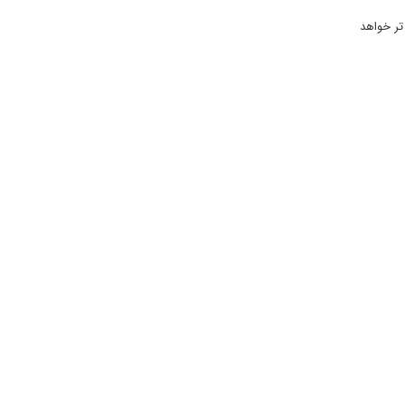
ود، عملیاتی کردن آنها در 2016 به مراتب سخت تر خواهد