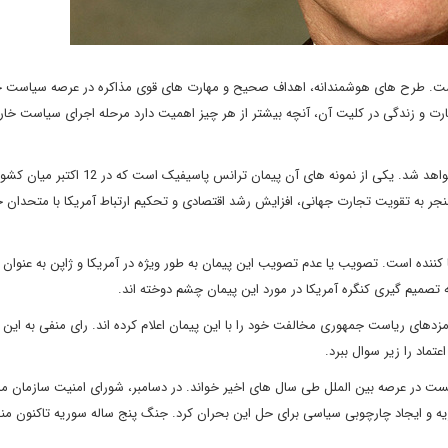
ت. طرح های هوشمندانه، اهداف صحیح و مهارت های قوی مذاکره در عرصه سیاست 
جارت و زندگی در کلیت آن، آنچه بیشتر از هر چیز اهمیت دارد مرحله اجرای سیاست خا
این موضوع در سال 2016 بیش از پیش در بوته آزمایش گذاشته خواهد شد. یکی از نمونه های آن پیمان ترانس پاسیفی
نجر به تقویت تجارت جهانی، افزایش رشد اقتصادی و تحکیم ارتباط آمریکا با متحدان خ
توافق، منوط به تصویب آن در هر 12 کشور امضا کننده است. تصویب یا عدم تصویب این پیمان به طور ویژه در آمریکا و ژاپن به عنو
صمیم گیری کنگره آمریکا در مورد این پیمان چشم دوخته اند.
امزدهای ریاست جمهوری مخالفت خود را با این پیمان اعلام کرده اند. رای منفی به این
تماد را زیر سوال ببرد.
ت در عرصه بین الملل طی سال های اخیر خواند. در دسامبر، شورای امنیت سازمان مل
ه 2254 در مورد جنگ داخلی سوریه و ایجاد چارچوبی سیاسی برای حل این بحران کرد. جنگ پنج ساله سوریه تاکنون م