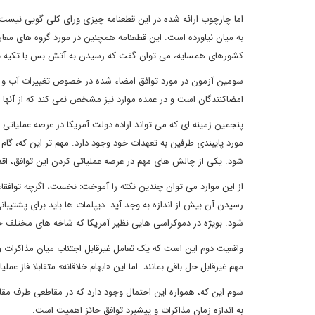
اما چارچوب ارائه شده در این قطعنامه چیزی ورای کلی گویی نیست
به میان نیاورده است. این قطعنامه همچنین در مورد گروه های معا
کشورهای همسایه، می توان گفت که رسیدن به آتش بس با تکیه بر 
سومین آزمون در مورد توافق امضاء شده در خصوص تغییرات آب و ه
امضاکنندگان است و در عمده موارد نیز مشخص نمی کند که از آنها دق
پنجمین زمینه ای که می تواند اراده دولت آمریکا در عرصه عملیاتی
مورد پایبندی طرفین به تعهدات خود وجود دارد. مهم تر این که، گ
شود. یکی از چالش های مهم در عرصه عملیاتی کردن این توافق، اقدا
از این موارد می توان چندین نکته را آموخت: نخست، اگرچه توافقا
رسیدن آن بیش از اندازه به وجد آید. دیپلمات ها باید برای پشتیب
شود. بویژه در دموکراسی هایی نظیر آمریکا که شاخه های مخت
واقعیت دوم این است که یک تعامل غیرقابل اجتناب میان مذاکرات و
مهم غیرقابل حل باقی بمانند. اما این «ابهام خلاقانه» متقابلا فاز عملی
سوم این که، همواره این احتمال وجود دارد که در مقاطعی طرف مقابل
به اندازه زمان مذاکرات و پیشبرد توافق حائز اهمیت است.