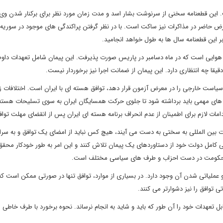
. این قطعنامه سخنی از سرنوشت بشار اسد و مدت زمان مورد نظر برای برکنار شدن وی 
رض حاضر در مذاکرات نیز ساکت است. با در نظر گرفتن پراکندگی های موجود در سوریه 
این قطعنامه سال ها به طول خواهد انجامید.
وایی است که در ماه دسامبر در پاریس صورت پذیرفت. این پیمان شامل تعهدات داوطل
یقا چه انتظاری دارد. این پیمان از ضمانت اجرا نیز برخوردار نیست.
 سیاست خارجی را در معرض آزمون قرار دهد، توافق هسته ای با ایران است. اختلافات ز
ام های مهمی باید برداشته شود تا جلوی حرکت همسایگان ایران به سوی تسلیحات هسته 
مات لازم برای اطمینان از عدم انحراف برنامه هسته ای ایران پس از انقضای مهلت توا
ت بین المللی به سختی به دست می آیند، هیچ کس نباید از امضای یک توافق و به سرا
انی کامل دولت خود از دستاوردهای یک پیمان تلاش کنند و این امر به طور خودکار محق
لف حکومت در دست احزاب و طرف های سیاسی مختلف است.
 عملیاتی شدن آن وجود دارد. در بسیاری از موارد، توافق تنها در صورتی ممکن است که
اتی توافق را نیز دشوارتر می کنند.
 تعهدات خود را آن طور که باید و شاید به انجام نرساند. نحوه برخورد با طرف خاطی ا