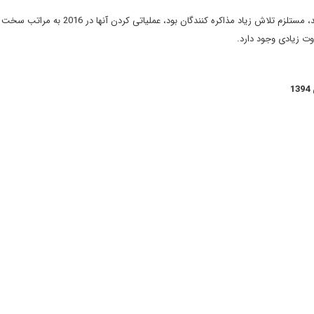
بدین ترتیب همانطور که چهار توافق مهمی که در 2015 به دست آمد، مستلزم تلاش زیاد مذاکره کنندگان ب
وت زیادی وجود دارد.