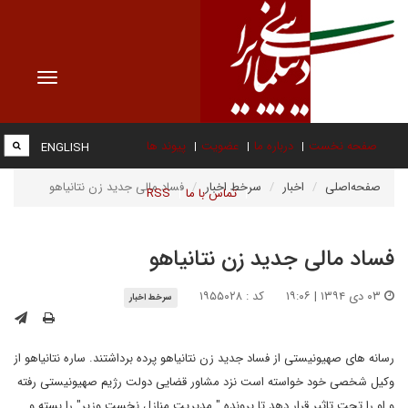
Toggle
vigation
صفحه نخست
درباره ما
عضویت
پیوند ها
ENGLISH
صفحه‌اصلی
اخبار
سرخط اخبار
فساد مالی جدید زن نتانیاهو
تماس با ما
RSS
فساد مالی جدید زن نتانیاهو
۰۳ دی ۱۳۹۴ | ۱۹:۰۶
کد : ۱۹۵۵۰۲۸
سرخط اخبار
رسانه های صهیونیستی از فساد جدید زن نتانیاهو پرده برداشتند. ساره نتانیاهو از
وکیل شخصی خود خواسته است نزد مشاور قضایی دولت رژیم صهیونیستی رفته
و او را تحت تاثیر قرار دهد تا پرونده " مدیریت منازل نخست وزیر" را بسته و