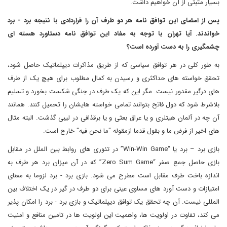
بسیار مثبتی از آن خواهیم داشت.
پس از امضای این توافق نامه هر دو طرف آن را قراردادی با نتیجه برد - برد
خواندند. آیا تهران با توجه به مفاد این توافق نامه دستاورد هسته ای
چشمگیری را به دست آورده است؟
به طور کلی در هر توافق سیاسی که از طریق مذاکرات دیپلماتیک حاصل شود،
تحقق خواسته های حداکثری و رسیدن به کمال مطلوب برای هیچ یک از طرف
های درگیر مقدور نیست. مگر این که یک طرف در جنگی شکست بخورد و تسلیم
بلاشرط شود که دول فاتح بتوانند تمامی خواسته هایشان را تحمیل کنند. همانند
آن چه در آلمان هیتلری و یا عراق بعثی و یا برقذافی در لیبی گذشت. البته مثال
های اخیر از فرض ما و بقول قدما ازمقوله "ما نحن فیه" خارج است.
بازی برد – برد یا “Win-Win Game” در تئوری های روابط بین الملل در مقابل
بازی حاصل جمع صفر “Zero Sum Game” که در آن میزان برد هر طرف به
اندازه باخت طرف مقابل است مطرح می شود. بازی برد - برد لزوما به معنای
امتیازات و دست آورد های مساوی عینی برای دو طرف در گیر در یک اختلاف بین
المللی نیست. آن چه تحقق یک توافق دیپلماتیک و بازی برد - برد را امکان پذیر
می کند، تفاوت در اولویت ها، واهمیت این اولویت ها در تامین منافع و امنیت