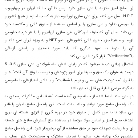
طبق یک قاعده اصولی"اذن در شیئ اذن در لوازم هم هست" تولید انرژی هسته
ای صلح آمیز ملازمه با غنی سازی دارد. پس تا آن جا که ایران در چهارچوب
N.P.T. عمل می کند، برای غنی سازی اورانیوم نیاز به کسب اجازه از هیچ کشور و
یا مرجعی ندارد و غنی سازی را بر اساس معاهده از حقوق ذاتی و مکتسبه خود
می داند. حال آن که طرف امریکائی غنی سازی اورانیوم را با هر درجه خلوصی
لزوما و ماهیتا جزء حقوق ذاتی کشورهای عضو NPT و به ویژه ایران نمی داند و
آن را منوط به تعهد دیگری که باید مورد تصدیق و راستی آزمائی
یا”Verification” قرار گیرد تلقی می کند.
احتمال زیادی دیده میشود که در پایان شش ماه قبولاندن غنی سازی 3.5- 5
درصد به عنوان یک حق و صرفا برای امور پژوهش و توسعه با رفع "آن قلت" ها و
با قبول "محدودیت های عملی و توام با شفافیت" و یا دادن امتیازهای نا ملموسی
به گونه مرضی الطرفین قابل تحقق باشد.
در متن سند امضا شده از جمله چنین آمده است "هدف این مذاکرات رسیدن به
یک راه حل جامع مورد توافق و بلند مدت است. این راه حل جامع، ایران را قادر
می سازد تا به طور کامل از حقوق خود در بهره گیری از انرژی هسته ای برای
اهداف صلح آمیز بر اساس مواد مرتبط در معاهده منع گسترش سلاح های هسته
ای و با رعایت تعهدات خود بر طبق معاهده از آن برخوردار شود. این راه حل جامع
متضمن یک برنامه غنی سازی با تعریف مشترک و محدودیت های عملی و