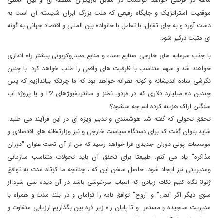
ماهه در فرضی خواهد توانست در مقابل بازیگران منطقه ای و بین المللی
موقعیت استراتژیک و جایگاه رفیعی که ملت بزرگ ایران شایسته آن است به
دست آورد و به جای تقابل، با تعامل با خانواده بین المللی و اقتصاد جهانی به گونه
ای مثبت درگیر شود.
با جذب سرمایه های خارجی صنایع عمده و منابع هیدروکربونی بیشتر راه اندازی
خواهند شد و سهم متناسب با ظرفیت های واقعی را طلب خواهد کرد. با چنین
نگرشی ساده اندیشانه و کوته نظرانه خواهد بود که ما چرتکه بیاندازیم که پس
چندین ده میلیارد دلاری که در فردو، نطنز و سانتریفیوژهای P2 و یا پروژه آب
سنگین اراک هزینه کرده ایم چه میشود؟
تحقق تحولی که گفته شد هوشمندی و تدبیر ویژه ای در این فرآیند می طلبد.
شاید بتوان گفت که برای دستگاه سیاست خارجی و نیز وزارتخانه های اقتصادی و
موسسات پولی دوران جدیدی فرا خواهد رسید که من از آن تحت عنوان "دوران
مذاکره" یاد می کنم. طبیعتا برای تحقق آن باید تحولات متناسب سازمانی
ومدیریتی نیز ایجاد شود. حاصل سخن این که ، چنانچه ما کوتاه مدت به توافق
ژنو3 نگاه کنیم نکات زیادی که اسباب سرخوشی باشد در آن دیده نمی شود.از
سوی دیگر اگر "نص" و "روح" توافق نامه را توامان و در بلند مدت و همراه با
مدیریت سنجیده و مستمر و تا پایان راه زیر ذره بین بگذاریم ارزیابی متفاوت و