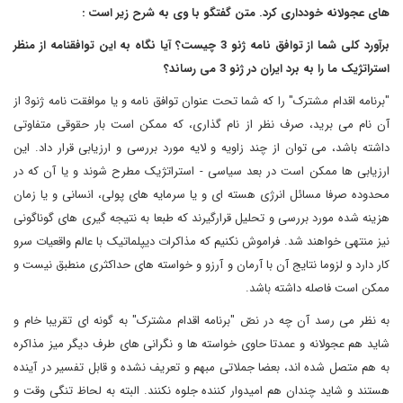
های عجولانه خودداری کرد. متن گفتگو با وی به شرح زیر است :
برآورد کلی شما از توافق نامه ژنو 3 چیست؟ آیا نگاه به این توافقنامه از منظر
استراتژیک ما را به برد ایران در ژنو 3 می رساند؟
"برنامه اقدام مشترک" را که شما تحت عنوان توافق نامه و یا موافقت نامه ژنو3 از
آن نام می برید، صرف نظر از نام گذاری، که ممکن است بار حقوقی متفاوتی
داشته باشد، می توان از چند زاویه و لایه مورد بررسی و ارزیابی قرار داد. این
ارزیابی ها ممکن است در بعد سیاسی - استراتژیک مطرح شوند و یا آن که در
محدوده صرفا مسائل انرژی هسته ای و یا سرمایه های پولی، انسانی و یا زمان
هزینه شده مورد بررسی و تحلیل قرارگیرند که طبعا به نتیجه گیری های گوناگونی
نیز منتهی خواهند شد. فراموش نکنیم که مذاکرات دیپلماتیک با عالم واقعیات سرو
کار دارد و لزوما نتایج آن با آرمان و آرزو و خواسته های حداکثری منطبق نیست و
ممکن است فاصله داشته باشد.
به نظر می رسد آن چه در نصّ "برنامه اقدام مشترک" به گونه ای تقریبا خام و
شاید هم عجولانه و عمدتا حاوی خواسته ها و نگرانی های طرف دیگر میز مذاکره
به هم متصل شده اند، بعضا جملاتی مبهم و تعریف نشده و قابل تفسیر در آینده
هستند و شاید چندان هم امیدوار کننده جلوه نکنند. البته به لحاظ تنگی وقت و