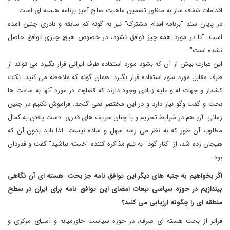
اقدامات شفاف ساز به منظور تضمین ماهیت صلح آمیز برنامه هسته ای است.
در پایان سند "برنامه اقدام مشترک" نیز به گونه کم سابقه و نادری چنین آمده
است: "تا در مورد همه چیز توافق نشود، در خصوص هیچ چیزی توافق حاصل
نشده است".
این عبارت بیش از آن که بشود مورد استفاده طرف ایرانی قرار بگیرد می تواند از
طرف مقابل مورد سوء استفاده قرار بگیرد. همان گونه که ملاحظه می کنید، نکات
کشدار و جهات له و علیه زیادی وجود دارند که قضاوت در مورد آنها به ساعت ها
بحث و گفت وگو نیاز دارد و در این مختصر نمی گنجد. فراموش نکنیم در چنین
زمانی، آن هم در شرایط تحریم و با چنان حریف های قدری، دست یافتن به کمال
مطلوب آن طور که به نظر می رسد سهل و ساده نیست. لذا باید بدون آن که
هیجان زده شد، از "کنار گود" به تیم مذاکره کننده "خسته نباشید" گفت و قدردان
بود.
اگر بخواهیم به جنبه های دیگر این توافق نامه جز بحث هسته ای آن نگاهی
بیندازیم در حوزه سیاسی تبعات امضای این توافق نامه برای ایران در سطح
منطقه ای را چگونه ارزیابی می کنید؟
فراتر از بحث هسته ای صرف، در حوزه سیاست خاورمیانه و آسیای مرکزی و