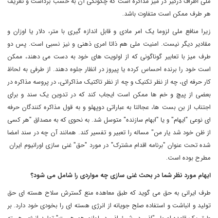
ملی اطراف درگیر در میز مذاکره است که چگونگی آن به حسب برداشت و تعریف
هر طرف ممکن است متفاوت باشد.
زیرا منافع ملی لزوما یک امر مادی و قابل اندازه گیری با متر، دلار یا اوزان و
مقادیر دیگر نیست. امنیت ملی هم ذاتا امری ذهنی و نیز نسبی است. پس دو
طرف میز با تعابیر گوناگونی که از اولویت های خود به دست می دهند، ممکن
است خود را برنده احساس کرده یا پیروز در انظار جلوه دهند. از طرفی به لحاظ
کار حرفه ای، چه از نظر تکنیک و چه از نظر تاکتیک مذاکراتی، در پروسه مذاکره در
بعضی از پیچ و خم ها ممکن است ایجاب کند که در تدوین یک سند و برای
اجتناب از بن بست ها، عجالتا به عباراتی دوپهلو و به قول مذاکره کنندگان حرفه
ای نوعی "ایهام" و یا "ابهام سازنده" متوسل شد. به نحوی که به مصداق "هر کسی
از ظن خود شد یار من" مساله را تعبیر و تفسیر کند. همانند آن چه در سند امضا
شده تحت عنوان "برنامه اقدام مشترک" در مورد "حق" غنی سازی اورانیوم ایران
مطرح بوده است.
ایهام مورد نظر شما در بحث غنی سازی چه مواردی را شامل می شود؟
طرف ایرانی به حق می گوید که طبق معاهده منع گسترش سلاح هسته ای حق
تولید و انباشت و استفاده صلح جویانه از انرژی هسته ای را بخودی خود دارد. بر