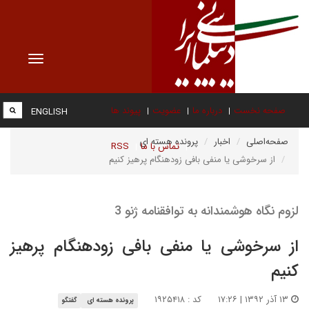
Toggle
vigation
صفحه نخست
درباره ما
عضویت
پیوند ها
ENGLISH
صفحه‌اصلی
اخبار
پرونده هسته ای
تماس با ما
RSS
از سرخوشی یا منفی بافی زودهنگام پرهیز کنیم
لزوم نگاه هوشمندانه به توافقنامه ژنو 3
از سرخوشی یا منفی بافی زودهنگام پرهیز
کنیم
۱۳ آذر ۱۳۹۲ | ۱۷:۲۶
کد : ۱۹۲۵۴۱۸
پرونده هسته ای
گفتگو