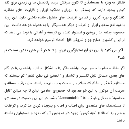
قفقاز، به ویژه با همسایگان تا کنون سرکش عرب، پتانسیل ها ی زیادی برای نقد
کردن وجود دارند که بستگی به ارزیابی عملکرد ایران و قابلیت های مذاکره
کنندگان و بهره گیری از تمامی ظرفیت های مغفول مانده داخلی دارد. این روند
بالقوه نفع متقابل ایران و اعراب و دیگر همسایگان را به همراه خواهد داشت. این
مجموعه چشم انداز روشن و امیدوار کننده ای توسعه و آبادانی را نوید می دهد که
از ایران کشوری صلح جو و شریکی قابل اعتماد ترسیم خواهد کرد.
فکر می کنید با این توافق امتیازگیری ایران از 1+5 در گام های بعدی سخت تر
شد؟
اگر مذاکره توام با حسن نیت نباشد، واگر بنا بر اشکال تراشی باشد، یقینا در گام
های بعدی مسائل قابل تفسیر و کشدار و "المعنی فی بطن شاعر" کم نیستند که
مستلزم گفتگو و مذاکرات طولانی و سخت و بی نتیجه باشند. حل نهائی مساله و
سرعت آن موکول به این خواهد بود که جمهوری اسلامی ایران تا چه میزان "قابل
محاسبه" و به قول فرنگی ها “Accountable” باشد. در غیر این صورت در سند ژنو
3 مستمسک های متعددی برای اطناب و اطاله و پیچیده کردن مذاکرات و توافقات
و حتی به اصطلاح "دبه کردن" وجود دارند، بدون آن که تعهد و مسئولیتی داشته
باشند.