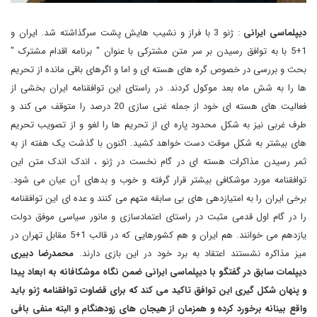
دیپلماسی ایرانی
: ژنو 3 با فراز و نشیب هایش پشت سرگذاشته شد. ایران و
1+5 با به توافق رسیدن بر سر متن مشترکی با عنوان " برنامه اقدام مشترک "
بحث و بررسی در خصوص گره های هسته ای و اما و اگرهای باقی مانده از تحریم
ها را به شش ماه بعد موکول کردند. در راستای این توافقنامه ایران بخشی از
فعالیت های هسته ای خود از جمله غنی سازی 20 درصد را متوقف می کند و
طرف غربی نیز به شکل محدود پاره ای از تحریم ها را لغو و از تصویب تحریم
های بیشتر به شکل موقت دست خواهد کشید. اکنون با گذشت یک هفته از به
ثمر رسیدن مذاکرات هسته ای در گام نخست در ژنو ، اندک اندک متن این
توافقنامه مورد موشکافی بیشتر قرار گرفته و خوب و بدهای آن عیان می شود.
برخی ایران را به امتیازدهی های بی سابقه متهم می کنند و عده ای این توافقنامه
را در گام اول قدمی مثبت در راستای اعتمادسازی و مانور سیاسی موفق دولت
یازدهم می خوانند. هم ایران و هم کشورهایی که در قالب 1+5 مقابل تهران در
میز مذاکره نشستند اعتقاد به برد خود در این بازی دارند.
محمدرضا دبیری
دیپلمات سابق در گفتگو با دیپلماسی ایرانی ضمن نگاه موشکافانه به ابعاد پیدا
و پنهان شکل گیری این توافق تاکید می کند که برای قضاوت توافقنامه ژنو باید
واقع بینانه برخورد کرده و همزمان از هیجان های زودهنگام و البته منفی بافی