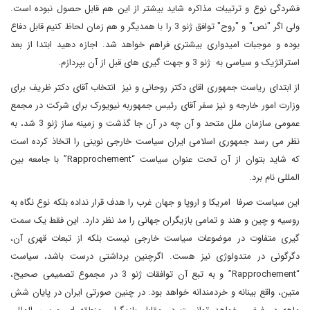
فشردگی نوع و ترتیبات مذاکره شاید بیشتر از این هم قابل حصول نبوده است.
ولی اگر "نص" و "روح" توافق ژنو 3 را با همدیگر و هم زمان لحاظ کنیم قابل دفاع
بوده و موجبات امیدواری بیشتری فراهم خواهد شد. اجازه دهید ابتدا از بعد
استراتژیک و سیاسی به ژنو 3 و جهت گیری های قبل از آن بپردازم.
از ابتدای ریاست جمهوری اقای دکتر روحانی و نیز انتخاب آقای دکتر ظریف برای
وزارت امور خارجه و نیز سفر آقای رئیس جمهوربه نیویورک برای شرکت در مجمع
عمومی سازمان ملل متحد و آن چه در آن جا گذشت و زمینه ساز ژنو 3 شد، به
نظر می رسد جمهوری اسلامی ایران سیاست خارجی نوینی را اتخاذ کرده است
که شاید بتوان از آن تحت عنوان سیاست “Rapprochement” با جامعه بین
المللی نام برد.
این سیاست صرفا امریکا و اروپا و جهان غرب را هدف قرار نداده بلکه نوع نگاه به
روسیه و چین و هند و تمامی بازیگران جهانی را مد نظر دارد. این فقط یک سمت
گیری متفاوت در موضوعات سیاست خارجی نیست بلکه از تبعات قهری آن،
دگرگونی در متدولوژی نیز هست. اگرچنین برداشتی درست باشد، سیاست
“Rapprochement” و به تبع آن توافقات ژنو 3 در مجموع تصمیمی صحیح،
متین، واقع بینانه و خردمندانه خواهد بود. در چنین صورتی ایران در پایان شش