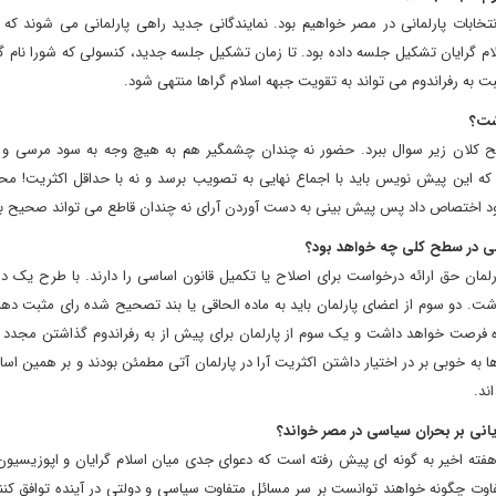
تخابات پارلمانی در مصر خواهیم بود. نمایندگانی جدید راهی پارلمانی می شوند که 
م گرایان تشکیل جلسه داده بود. تا زمان تشکیل جلسه جدید، کنسولی که شورا نام گ
به رفراندوم می تواند به تقویت جبهه اسلام گراها منتهی شود.
شت؟
را در سطح کلان زیر سوال ببرد. حضور نه چندان چشمگیر هم به هیچ وجه به سود مرسی 
د که این پیش نویس باید با اجماع نهایی به تصویب برسد و نه با حداقل اکثریت! م
سی در سطح کلی چه خواهد بود؟
رئیس جمهور و پارلمان حق ارائه درخواست برای اصلاح یا تکمیل قانون اساسی را دارند. با طرح یک
 داشت. دو سوم از اعضای پارلمان باید به ماده الحاقی یا بند تصحیح شده رای مثبت ده
 بندهای اصلاح شده فرصت خواهد داشت و یک سوم از پارلمان برای پیش از به رفراندوم گذاشتن مجدد 
به خوبی بر در اختیار داشتن اکثریت آرا در پارلمان آتی مطمئن بودند و بر همین اس
ند.
ایانی بر بحران سیاسی در مصر خواند؟
ته اخیر به گونه ای پیش رفته است که دعوای جدی میان اسلام گرایان و اپوزیسیون 
فاوت چگونه خواهند توانست بر سر مسائل متفاوت سیاسی و دولتی در آینده توافق کنن