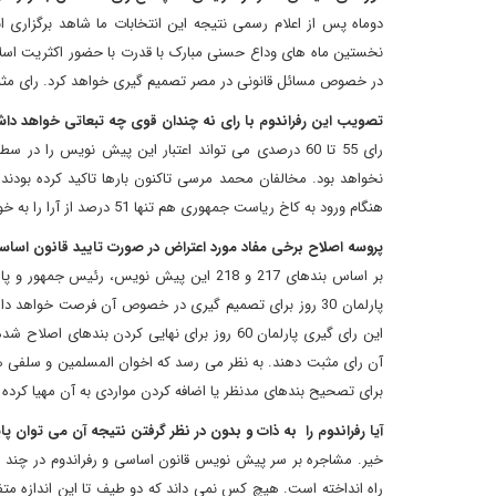
دوماه پس از اعلام رسمی نتیجه این انتخابات ما شاهد برگزاری ان
نخستین ماه های وداع حسنی مبارک با قدرت با حضور اکثریت اسلا
در خصوص مسائل قانونی در مصر تصمیم گیری خواهد کرد. رای مثبت 
تصویب این رفراندوم با رای نه چندان قوی چه تبعاتی خواهد دا
رای 55 تا 60 درصدی می تواند اعتبار این پیش نویس 
نخواهد بود. مخالفان محمد مرسی تاکنون بارها تاکید کرده بودن
هنگام ورود به کاخ ریاست جمهوری هم تنها 51 درصد از آرا را به خود اختصاص داد پس پیش بینی به دست آوردن آرای نه چندان قاطع می تواند صحیح باشد.
پروسه اصلاح برخی مفاد مورد اعتراض در صورت تایید قانون اسا
بر اساس بندهای 217 و 218 این پیش نویس، 
پارلمان 30 روز برای تصمیم گیری در خصوص آن فرصت خواهد
این رای گیری پارلمان 60 روز برای نهایی کردن
آن رای مثبت دهند. به نظر می رسد که اخوان المسلمین و سلفی ها 
برای تصحیح بندهای مدنظر یا اضافه کردن مواردی به آن مهیا کرده ا
آیا رفراندوم را به ذات و بدون در نظر گرفتن نتیجه آن می توان پ
خیر. مشاجره بر سر پیش نویس قانون اساسی و رفراندوم در چند هف
راه انداخته است. هیچ کس نمی داند که دو طیف تا این اندازه مت