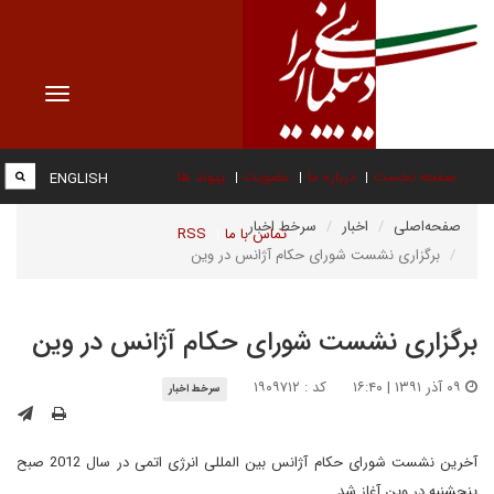
Toggle
vigation
صفحه نخست
درباره ما
عضویت
پیوند ها
ENGLISH
صفحه‌اصلی
اخبار
سرخط اخبار
تماس با ما
RSS
برگزاری نشست شورای حکام آژانس در وین
برگزاری نشست شورای حکام آژانس در وین
۰۹ آذر ۱۳۹۱ | ۱۶:۴۰
کد : ۱۹۰۹۷۱۲
سرخط اخبار
آخرین نشست شورای حکام آژانس بین المللی انرژی اتمی در سال 2012 صبح
پنجشنبه در وین آغاز شد.