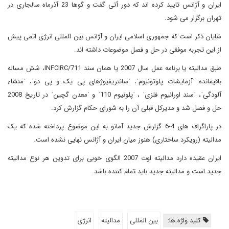
ایران و آژانس تایید کرده اند که دور آتی گفت و گوها 23 آذرماه سالجاری در
تهران برگزار می شود.
شایان ذکر است که جمهوری اسلامی ایران و آژانس بین المللی انرژی اتمی پیش
از این تجربه موفقی در حل و فصل موضوعات داشته اند.
طبق مدالیته یا برنامه عمل سال 2007 یا همان سند INFCIRC/711، شش مساله
باقیمانده ˈآزمایشات پلوتونیومˈ، ˈسانتریفیوژهای پی یک و پی دوˈ، ˈمنشاء
آلودگیˈ، ˈسند اورانیوم فلزیˈ ، ˈپلونیوم 110ˈ و ˈمعدن گچینˈ در تاریخ 2008
حل و فصل شد و مدیرکل قبلی آن را به شورای حکام گزارش کرد.
در پاراگراف های 4-6 گزارش جدید آمانو به این موضوع پرداخته شده که یک
مدالیته (رویکرد ساختاری) هنوز میان ایران و آژانس نهایی نشده است.
ایران عقیده دارد مدالیته اوت 2007 الگوی خوبی برای تدوین هر نوع مدالیته
جدید است و مدالیته جدید باید تمام کننده باشد.
کلید واژه ها:
بین المللی
مدالیته
انرژی