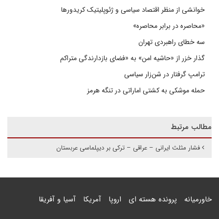
خوانشی از منظر اقتصاد سیاسی و ژئوپلیتیک کریدورها
«محاصره در برابر محاصره»
سه خطای راهبردی تهران
گذار خزر از «حاشیه امن» به «فضای بازدارندگی متراکم
ترامپ گرفتار در شن‌زار سیاسی
حمله موشکی به کشتی اماراتی در تنگه هرمز
مطالب مرتبط
فشار مثلث ایرانی – عراقی – ترکی بر دیپلماسی عربستان
خاورمیانه
پرونده هسته ای
اروپا
آمریکا
آسیا و آفریقا