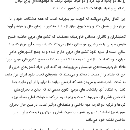
روابط دو جانبه تاكيد كرد و دو طرف توافق كردند كه توافق‌نامه‌اي براي تبادل
زندانيان و افراد بازداشت شده دو كشور امضا كنند.
اين اتفاق زماني مي‌افتد كه كويت نيز پذيرفته است كه همه مشكلات خود را با
عراق حل و فصل كند و راه خروج عراق از بند 7 منشور سازمان ملل را فراهم آورد.
تحليلگران و ناظران مسائل خاورميانه معتقدند كه كشورهاي عربي حاشيه خليج
فارس طرحي را به رهبري عربستان دنبال مي‌كنند كه به موجب آن عراق كه چند
سالي است از سايه نفوذ كشورهاي عربي خارج شده و به جمع كشورهاي حامي
ايران پيوسته است، از اين دايره جدا شده و مجددا به جمع كشورهاي عربي مورد
علاقه پان‌عربيست‌هاي عربستان مي‌پيوندد. به گفته اين افراد كشورهاي عربي از
اين كه بغداد را از دست داده‌اند و مي‌بينند كه همچنان تحت نفوذ ايران قرار دارد،
به شدت ناخرسندند و مي‌خواهند كه فرصتي بيابند تا عراق را از اين دايره جدا
كنند. به اعتقاد آنها پايتخت‌هاي عربي اكنون مدعي‌اند كه ايران با بحران‌هاي
اقتصادي ناشي از تحريم‌ها دست و پنجه نرم مي‌كند و دولت فعلي بغداد نيز با
كردها و تركيه دو قدرت مهم داخلي و منطقه‌اي درگير است، در عين حال بحران
سوريه نيز ادامه دارد، براي همين وضعيت فعلي را بهترين فرصت براي عملي
ساختن نقشه خود مي‌دانند.