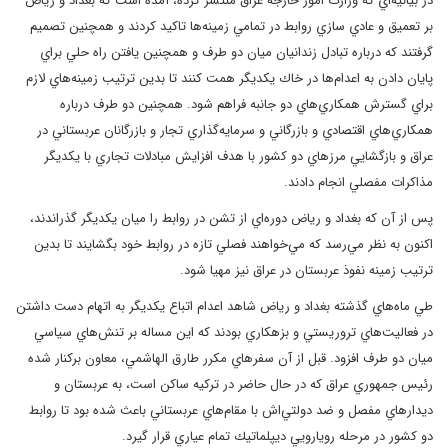
در بيانيه‌اي كه وزارت امور خارجه عراق منتشر كرده، آمده است كه بغداد و رياض
بر تعميق و عادي سازي روابط در تمامي زمينه‌ها تاكيد كردند و همچنين تصميم
گرفتند كه درباره تبادل زندانيان ميان دو طرف و همچنين يافتن راه حلي براي
پايان دادن به اعدام‌ها در خاك يكديگر همت كنند تا بدين ترتيب زمينه‌هاي لازم
براي گسترش همكاري‌هاي دو جانبه فراهم شود. همچنين دو طرف درباره
همكاري‌هاي اقتصادي و بازرگاني و سرمايه‌گذاري تجار و بازرگانان عربستاني در
عراق و بازگشايي مرزهاي دو كشور با هدف افزايش مبادلات تجاري با يكديگر
مذاكرات مفصلي انجام دادند.
پس از آن كه بغداد و رياض دوره‌اي از تشن در روابط را ميان يكديگر گذراندند،
اكنون به نظر مي‌رسد كه مي‌خواهند فصلي تازه در روابط خود بگشايند تا بدين
ترتيب زمينه نفوذ عربستان در عراق نيز مهيا شود.
طي ماه‌هاي گذشته بغداد و رياض شاهد اعدام اتباع يكديگر به اتهام دست داشتن
در فعاليت‌هاي تروريستي و بزهكاري بودند كه اين مساله بر تنش‌هاي سياسي
ميان دو طرف افزود. قبل از آن سفرهاي مكرر طارق الهاشمي، معاون بركنار شده
رئيس جمهوري عراق كه در حال حاضر در تركيه ساكن است، به عربستان و
ديدارهاي مفصل و ضد دولتي‌اش با مقام‌هاي عربستاني باعث شده بود تا روابط
دو كشور در مرحله رويارويي ديپلماتيك تمام عياري قرار گيرد.