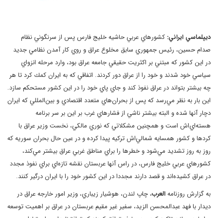
ديپلماسي ايراني:
كشورهاي عربي حاشيه خليج فارس پس از سرنگوني نظام
صدام حسين، رئيس جمهوري سابق مخلوع عراق و روي كار آمدن نظامي جديد
در اين كشور كه مبتني بر اكثريت حقيقي جامعه عراق بود، وارد مرحله انزواي
سياسي خود شدند و خود را از عراق دور كردند. اتفاقي كه به ايران كمك كرد تا هر
چه بيشتر بتواند در عراق نفوذ كند و جاي پاي خود را در اين كشور مستحكم سازد.
اين بار به نظر مي‌رسد كه پس از بحران‌هاي متعدد اقتصادي و بين‌المللي كه ايران
دچار آنها شده و البته بيشتر ناشي از فشارهاي غرب بر اين بر سر برنامه
هسته‌اي‌اش است و همچنين مشكلاتي كه نوري مالكي، نخست وزير عراق با
كردها و كشور همسايه شمالي‌اش تركيه پيدا كرده و در عين حال بحران سوريه كه
روز به روز تشديد مي‌شود و خطرها را براي مناطق غربي عراق بيشتر مي‌كند،
كشورهاي عربي خليج فارس، در راس آنها عربستان نقشه تازه‌اي براي نفوذ مجدد
در عراق كشيده‌اند و قصد دارند مجددا در اين كشور خود را با ايران درگير كنند.
به گزارش روزنامه
العرب
، چاپ لندن، هوشيار زيباري، وزير امور خارجه عراق در
ديدار با فهد عبدالمحسن الزيد، سفير غير مقيم عربستان در عراق بر اهميت توسعه