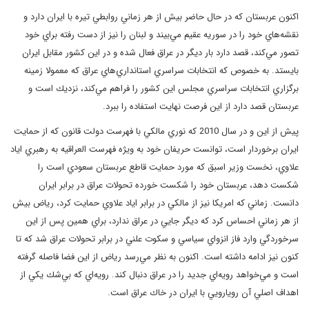
اكنون عربستان كه در حال حاضر بيش از هر زماني روابطي تيره با ايران دارد و
نقشه‌هاي خود را در سوريه عقيم مي‌بيند و لبنان را نيز از دست رفته براي خود
تصور مي‌كند، قصد دارد بار ديگر در عراق فعال شده و در اين كشور مقابل ايران
بايستد. به خصوص كه انتخابات سراسري استانداري‌هاي عراق كه معمولا زمينه
برگزاري انتخابات سراسري مجلس اين كشور را فراهم مي‌كند، نزديك است و
عربستان قصد دارد از اين فرصت نهايت استفاده را ببرد.
پيش از اين و در سال 2010 كه نوري مالكي با فهرست دولت قانون كه از حمايت
ايران برخوردار است، توانست حريفان خود به ويژه فهرست العراقيه به رهبري اياد
علاوي، نخست وزير اسبق كه مورد حمايت قاطع عربستان سعودي است را
شكست دهد، عربستان خود را شكست خورده تحولات عراق در برابر ايران
دانست. زماني كه امريكا نيز از مالكي در برابر اياد علاوي حمايت كرد، رياض بيش
از هر زماني احساس كرد كه ديگر جايي در عراق ندارد، براي همين پس از اين
سرخوردگي وارد فاز انزواي سياسي و سكوت علني در برابر تحولات عراق شد كه تا
كنون نيز ادامه داشته است. اكنون به نظر مي‌رسد رياض از اين فضا فاصله گرفته
است و مي‌خواهد رويه‌اي جديد را در عراق دنبال كند. رويه‌اي كه بي‌شك يكي از
اهداف اصلي آن رويارويي با ايران در خاك عراق است.