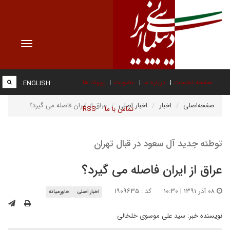
Toggle
vigation
صفحه نخست
درباره ما
عضویت
پیوند ها
ENGLISH
صفحه‌اصلی
اخبار
اخبار اصلی
عراق از ایران فاصله می گیرد؟
تماس با ما
RSS
توطئه جدید آل سعود در قبال تهران
عراق از ایران فاصله می گیرد؟
۰۸ آذر ۱۳۹۱ | ۱۰:۳۰
کد : ۱۹۰۹۶۳۵
اخبار اصلی
خاورمیانه
نویسنده خبر:
سید علی موسوی خلخالی