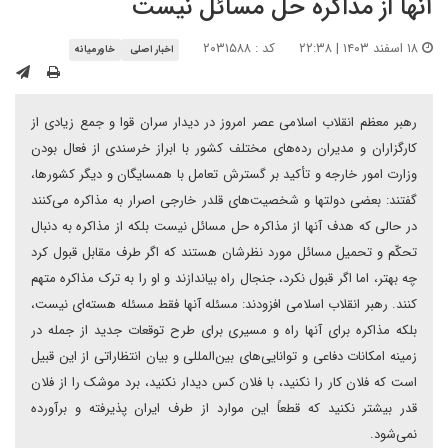
آنها از مذاکره حل مسائل نیست
۱۸ اسفند ۱۴۰۳ | ۲۲:۳۸
کد : ۲۰۳۱۵۸۸
اخبار اصلی
خاورمیانه
رهبر معظم انقلاب اسلامی عصر امروز در دیدار سران قوا و جمع زیادی از
کارگزاران و مدیران رده‌های مختلف کشور با ابراز خرسندی از فعال بودن
وزارت امور خارجه و تأکید بر گسترش تعامل با همسایگان و دیگر کشورها،
گفتند: بعضی دولتها و شخصیت‌های قلدر خارجی اصرار به مذاکره می‌کنند
در حالی که هدف آنها از مذاکره حل مسائل نیست بلکه از مذاکره به دنبال
تحکّم و تحمیل مسائل مورد نظرشان هستند که اگر طرف مقابل قبول کرد
چه بهتر، اما اگر قبول نکرد، جنجال راه بیاندازند و او را به ترک مذاکره متهم
کنند. رهبر انقلاب اسلامی افزودند: مسئله آنها فقط مسئله هسته‌ای نیست،
بلکه مذاکره برای آنها راه و مسیری برای طرح توقعات جدید از جمله در
زمینه امکانات دفاعی و توانایی‌های بین‌المللی و بیان انتظاراتی از این قبیل
است که فلان کار را نکنید، با فلان کس دیدار نکنید، برد موشک را از فلان
قدر بیشتر نکنید که قطعاً این موارد از طرف ایران پذیرفته و برآورده
نمی‌شود.