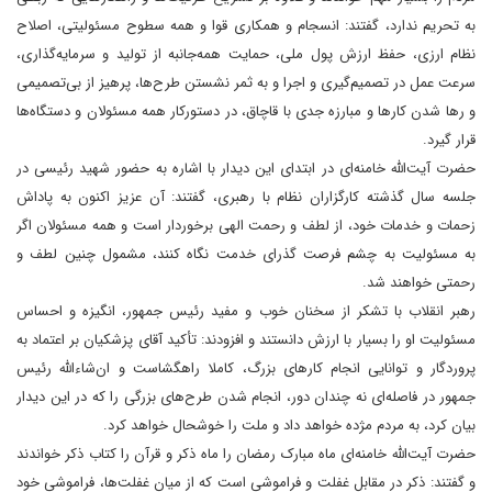
به تحریم ندارد، گفتند: انسجام و همکاری قوا و همه سطوح مسئولیتی، اصلاح
نظام ارزی، حفظ ارزش پول ملی، حمایت همه‌جانبه از تولید و سرمایه‌گذاری،
سرعت عمل در تصمیم‌گیری و اجرا و به ثمر نشستن طرح‌ها، پرهیز از بی‌تصمیمی
و رها شدن کارها و مبارزه جدی با قاچاق، در دستورکار همه مسئولان و دستگاه‌ها
قرار گیرد.
حضرت آیت‌الله خامنه‌ای در ابتدای این دیدار با اشاره به حضور شهید رئیسی در
جلسه سال گذشته کارگزاران نظام با رهبری، گفتند: آن عزیز اکنون به پاداش
زحمات و خدمات خود، از لطف و رحمت الهی برخوردار است و همه مسئولان اگر
به مسئولیت به چشم فرصت گذرای خدمت نگاه کنند، مشمول چنین لطف و
رحمتی خواهند شد.
رهبر انقلاب با تشکر از سخنان خوب و مفید رئیس جمهور، انگیزه و احساس
مسئولیت او را بسیار با ارزش دانستند و افزودند: تأکید آقای پزشکیان بر اعتماد به
پروردگار و توانایی انجام کارهای بزرگ، کاملا راهگشاست و ان‌شاءالله رئیس
جمهور در فاصله‌ای نه چندان دور، انجام شدن طرح‌های بزرگی را که در این دیدار
بیان کرد، به مردم مژده خواهد داد و ملت را خوشحال خواهد کرد.
حضرت آیت‌الله خامنه‌ای ماه مبارک رمضان را ماه ذکر و قرآن را کتاب ذکر خواندند
و گفتند: ذکر در مقابل غفلت و فراموشی است که از میان غفلت‌ها، فراموشی خود