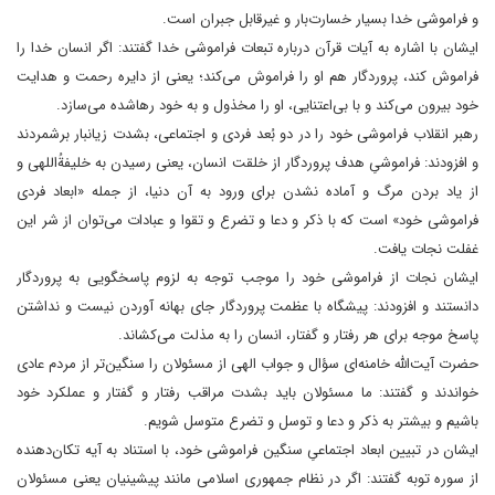
و فراموشی خدا بسیار خسارت‌بار و غیرقابل جبران است.
ایشان با اشاره به آیات قرآن درباره تبعات فراموشی خدا گفتند: اگر انسان خدا را
فراموش کند، پروردگار هم او را فراموش می‌کند؛ یعنی از دایره رحمت و هدایت
خود بیرون می‌کند و با بی‌اعتنایی، او را مخذول و به‌ خود‌ رها‌شده می‌سازد.
رهبر انقلاب فراموشی خود را در دو بُعد فردی و اجتماعی، بشدت زیانبار برشمردند
و افزودند: فراموشیِ هدف پروردگار از خلقت انسان، یعنی رسیدن به خلیفةُاللهی و
از یاد بردن مرگ و آماده نشدن برای ورود به آن دنیا، از جمله «ابعاد فردی
فراموشی خود» است که با ذکر و دعا و تضرع و تقوا و عبادات می‌توان از شر این
غفلت نجات یافت.
ایشان نجات از فراموشی خود را موجب توجه به لزوم پاسخگویی به پروردگار
دانستند و افزودند: پیشگاه با عظمت پروردگار جای بهانه آوردن نیست و نداشتن
پاسخ موجه برای هر رفتار و گفتار، انسان را به مذلت می‌کشاند.
حضرت آیت‌الله خامنه‌ای سؤال و جواب الهی از مسئولان را سنگین‌تر از مردم عادی
خواندند و گفتند: ما مسئولان باید بشدت مراقب رفتار و گفتار و عملکرد خود
باشیم و بیشتر به ذکر و دعا و توسل و تضرع متوسل شویم.
ایشان در تبیین ابعاد اجتماعیِ سنگین فراموشی خود، با استناد به آیه‌ تکان‌دهنده
از سوره توبه گفتند: اگر در نظام جمهوری اسلامی مانند پیشینیان یعنی مسئولان