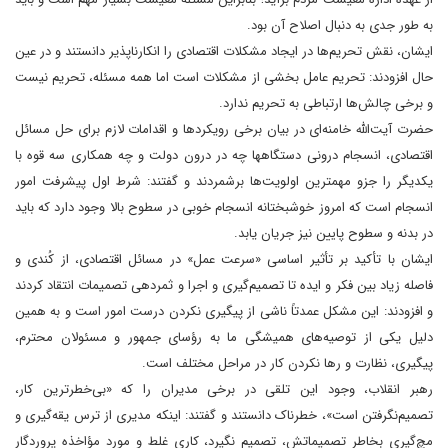
به طور جدی به دنبال اصلاح آن بود.
ایشان، نقش تحریم‌ها در ایجاد مشکلات اقتصادی را انکارناپذیر دانستند و در عین
حال افزودند: تحریم عامل بخشی از مشکلات است اما همه مسئله، تحریم نیست
و برخی چالش‌ها ارتباطی به تحریم ندارد.
حضرت آیت‌الله خامنه‌ای در بیان برخی رویکردها و اقدامات لازم برای حل مسائل
اقتصادی، انسجام درونی دستگاهها چه در درون دولت و چه همکاری سه قوه با
یکدیگر را جزو مهمترین اولویت‌ها برشمردند و گفتند: شرط اول پیشرفت امور
انسجام است که امروز خوشبختانه انسجام خوبی در سطوح بالا وجود دارد که باید
در بدنه و سطوح پایین نیز جریان یابد.
ایشان با تأکید بر تأثیر اساسی «سرعت عمل» در مسائل اقتصادی، از کُندی و
فاصله زیاد بین فکر و ایده تا تصمیم‌گیری و اجرا و ثمردهی تصمیمات انتقاد کردند
و افزودند: این مشکل عمدتاً ناشی از پیگیری نکردن درست امور است و به همین
دلیل یکی از توصیه‌های همیشگی ما به رؤسای جمهور و مسئولان محترم،
پیگیری، نظارت و رها نکردن کار در مراحل مختلف است.
رهبر انقلاب، وجود این تلقی در برخی مدیران را که «بی‌خطرترین کار،
تصمیم‌نگرفتن است»، خطرناک دانستند و گفتند: اینکه مدیری از ترس یقه‌گیری و
مچ‌گیری بخاطر تصمیماتش، تصمیم نگیرد، کاری غلط و مورد مؤاخذه پروردگار