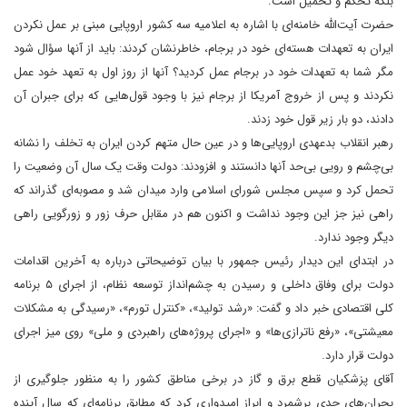
بلکه تحکّم و تحمیل است.
حضرت آیت‌الله خامنه‌ای با اشاره به اعلامیه سه کشور اروپایی مبنی بر عمل نکردن
ایران به تعهدات هسته‌ای خود در برجام، خاطرنشان کردند: باید از آنها سؤال شود
مگر شما به تعهدات خود در برجام عمل کردید؟ آنها از روز اول به تعهد خود عمل
نکردند و پس از خروج آمریکا از برجام نیز با وجود قول‌هایی که برای جبران آن
دادند، دو بار زیر قول خود زدند.
رهبر انقلاب بدعهدی اروپایی‌ها و در عین حال متهم کردن ایران به تخلف را نشانه
بی‌چشم و رویی بی‌حد آنها دانستند و افزودند: دولت وقت یک سال آن وضعیت را
تحمل کرد و سپس مجلس شورای اسلامی وارد میدان شد و مصوبه‌ای گذراند که
راهی نیز جز این وجود نداشت و اکنون هم در مقابل حرف زور و زورگویی راهی
دیگر وجود ندارد.
در ابتدای این دیدار رئیس جمهور با بیان توضیحاتی درباره به آخرین اقدامات
دولت برای وفاق داخلی و رسیدن به چشم‌انداز توسعه نظام، از اجرای ۵ برنامه
کلی اقتصادی خبر داد و گفت: «رشد تولید»، «کنترل تورم»، «رسیدگی به مشکلات
معیشتی»، «رفع ناترازی‌ها» و «اجرای پروژه‌های راهبردی و ملی» روی میز اجرای
دولت قرار دارد.
آقای پزشکیان قطع برق و گاز در برخی مناطق کشور را به منظور جلوگیری از
بحران‌های جدی برشمرد و ابراز امیدواری کرد که مطابق برنامه‌ای که سال آینده