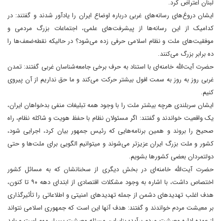
لبنان اعتراض کرد.
ایشان دروغ‌های رسانه‌های غربی درباره اوضاع ایران را یادآور شدند و گفتند: در
کدامیک از این رسانه‌ها از پیشرفت‌های علمی، اجتماعات بزرگ مردمی و
موفقیت‌های ملت و نظام اسلامی حرفی زده می‌شود؟ در حالیکه نقطه‌ضعف‌ها را
ده برابر بزرگ می‌کنند.
حضرت آیت‌الله خامنه‌ای با استناد به حرف برخی جامعه‌شناسان غربی گفتند: تمدن
غربی روز به روز به سمت افول بیشتر حرکت می‌کند و ما حق نداریم از آن پیروی
کنیم.
ایشان سربلندی هرچه بیشتر ملت را با وجود همه تبلیغات منفی بدخواهان ایران،
یک واقعیت خواندند و گفتند: اگر مسئولان نظام با حفظ هویت و شاکله نظام، راه
صحیح را بروند و همین برنامه‌هایی که رئیس جمهور بیان کرد، اجرایی شود،
کشور و ملت بزرگ ایران عزیز‌تر می‌شوند و میتوانیم الگویی برای ملت‌ها و حتی
دولتمردان بعضی کشورها بشویم.
حضرت آیت‌الله خامنه‌ای در بخش دیگری از سخنانشان که به مسائل کشور
اختصاص داشت، با اشاره به وجود مشکلات اقتصادی از ابتدای دهه ۹۰ تا کنون،
هدف اغلب تهدیدهای دشمن از جمله تهدیدهای امنیتی و اطلاعاتی را تأثیرگذاری
بر معیشت مردم خواندند و گفتند: هدف آنها این است که جمهوری اسلامی نتواند
از عهده اداره معیشت مردم برآید؛ بنابراین مسئله معیشت بسیار مهم است و باید