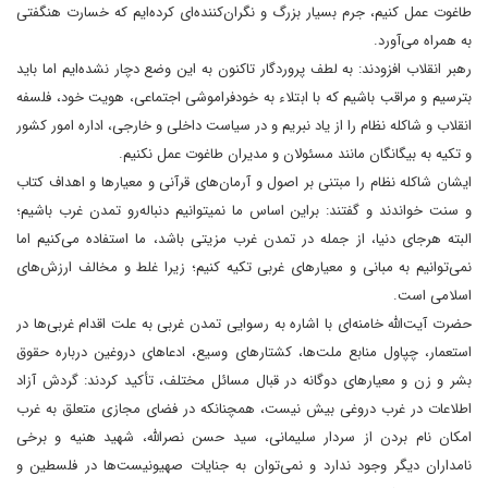
طاغوت عمل کنیم، جرم بسیار بزرگ و نگران‌کننده‌ای کرده‌ایم که خسارت هنگفتی
به همراه می‌آورد.
رهبر انقلاب افزودند: به لطف پروردگار تاکنون به این وضع دچار نشده‌ایم اما باید
بترسیم و مراقب باشیم که با ابتلاء به خودفراموشی اجتماعی، هویت خود، فلسفه
انقلاب و شاکله نظام را از یاد نبریم و در سیاست داخلی و خارجی، اداره امور کشور
و تکیه به بیگانگان مانند مسئولان و مدیران طاغوت عمل نکنیم.
ایشان شاکله نظام را مبتنی بر اصول و آرمان‌های قرآنی و معیارها و اهداف کتاب
و سنت خواندند و گفتند: براین اساس ما نمیتوانیم دنباله‌رو تمدن غرب باشیم؛
البته هرجای دنیا، از جمله در تمدن غرب مزیتی باشد، ما استفاده می‌کنیم اما
نمی‌توانیم به مبانی و معیارهای غربی تکیه کنیم؛ زیرا غلط و مخالف ارزش‌های
اسلامی است.
حضرت آیت‌الله خامنه‌ای با اشاره به رسوایی تمدن غربی به علت اقدام غربی‌ها در
استعمار، چپاول منابع ملت‌ها، کشتارهای وسیع، ادعاهای دروغین درباره حقوق
بشر و زن و معیارهای دوگانه در قبال مسائل مختلف، تأکید کردند: گردش آزاد
اطلاعات در غرب دروغی بیش نیست، همچنانکه در فضای مجازی متعلق به غرب
امکان نام بردن از سردار سلیمانی، سید حسن نصرالله، شهید هنیه و برخی
نامداران دیگر وجود ندارد و نمی‌توان به جنایات صهیونیست‌ها در فلسطین و