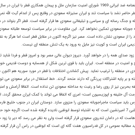
طر حاضر نشد با سیاست تند و ایران ستیزانه سعودی در وقایع پس از اعدام آیت الله نم
ه و جنگ رسانه ای و سیاسی و تبلیغاتی سعودی ها قرار گرفته است. قطر اگر بتواند در م
له جویانه سعودی تمکین نخواهد کرد. این مقاومت در برابر سیاست توسعه طلبانه سعودی
د را از سعودی نشان داده است. مصر نیز اگرچه اکنون در مقابل قطر است اما هرگز به ن
یمی ایران است و کویت نیز مایل به ورود به یک تنش منطقه ای نیست.
 صدای همه را در خواهد آورد. دیروز دیوان عالی مصر بود و امروز قطر و فردا شاید تر
ح و امنیت در منطقه است. ایران باید با قوی ترین شکل از همسایه و دوست قدیمی خود
دی در منطقه را ترغیب نماید. پیش کشاندن اختلافات با قطر در مورد سوریه هم اکنون
ته و بر پایه اشتراکات پررنگی که دارند متحد گردند. خط استقلال در برابر سعودی می توا
یفه بحرین نیز از روی رضا و رغبت به مداخله سعودی تن نداده است. اتفاقا آرامش و امن
آل خلیفه و اپوزیسیون است؛ امری که اتفاقا می تواند با کمک ایران محقق گردد، ایر
 باید سیاست ماجراجویانه سعودی را منزوی سازد. دوستان ایران در جنوب خلیج فارس
دشمنان اندک هستند، امارات نیز باید به قطر بپیوندد. این خواسته قلبی 7 امیرنشین است که به اشتباه توسط ابوظبی نادیده گرفته شده است اگرچه
هاست که در دامان تندروی سعودی قرار گرفته است ولی به نظر می رسد که دیر یا زود 
ید مطالبه عمومی در کل فدراسیون هفت گانه ای است که ابوظبی در راس آن قرار گرفته