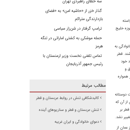
سه خطای راهبردی تهران
گذار خزر از «حاشیه امن» به «فضای
بازدارندگی متراکم
استه
وزه خلیج
ترامپ گرفتار در شن‌زار سیاسی
حمله موشکی به کشتی اماراتی در تنگه
هرمز
نوادگی به
ند. قطر
تماس تلفنی نخست وزیر ارمنستان با
د خود
رئیس جمهور آذربایجان
ق و
 همواره
مطالب مرتبط
ت دوستانه
کالبدشکافی تنش در روابط عربستان و قطر
از آن که
طر بر
تنش عربستان و قطر و سناریوهای آینده
غییر نشد.
دعوای خانوادگی و ایران غریبه
 عمان از