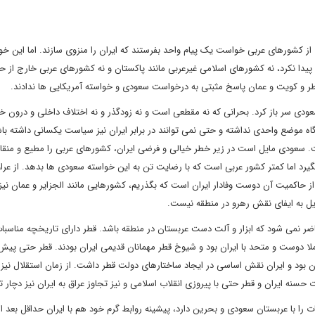
از کشورهای عربی خواست یک پیام واحد بفرستند که ایران را منزوی سازند. اما این خو
دا نکرد، نه کشورهای اسلامی غیرعربی مانند پاکستان و نه کشورهای عربی خارج از ح
طر و کویت و عمان پاسخ مثبتی به درخواست سعودی و خواسته آمریکایی ها ندادند.
عودی سر باز کرد. بحرانی که نه مقطعی است و نه زودگذر و نه اختلاف داخلی و درون خا
ه موضع واحدی نداشته و حتی نمی توانند در برابر ایران نیز سیاست یکسانی داشته باش
ت. سعودی مایل است در زیر خطر خیالی و فرضی ایران، کشورهای عربی را مطیع و منقا
گیرد اما کمتر کشور عربی است که با رضایت تن به این خواسته سعودی ها بدهد. از عرا
 حاکمیت آن دوست وفادار ایران است که بگذریم، کشورهایی مانند الجزایر و عمان نیز
مایل به ایفای نقش رهرو در منطقه نیست.
ضر نمی شود که ابزار و آلت دست عربستان در منطقه باشد. قطر دارای تاریخچه مناسبا
لا دوست و متحد با ایران بود و شیوخ قطر مهمانان قدیمی ایران بودند. قطر حتی پیش 
ود و ایران نقش اساسی در ایجاد ساختارهای دولت قطر داشت. از زمان استقلال نیز ق
 حسنه ایران و قطر حتی با پیروزی انقلاب اسلامی و نیز تجاوز عراق به ایران نیز دچار ت
را با عربستان سعودی و بحرین دارد، پیشینه روابط گرم خود هم با ایران حداقل بعد از