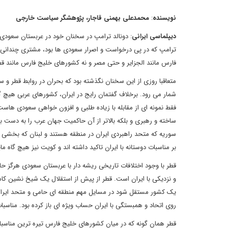
نویسنده
:
محمدعلی بهمنی قاجار، پژوهشگر سیاست خارجی
دیپلماسی ایرانی
: دونالد ترامپ در سخنان خود در عربستان سعودی 
ترامپ که در پی درخواست و اصرار سعودی ها بود، مشتری چندانی پی
فارس مانند الجزایر و حتی مصر و نه کشورهای خلیج فارس مانند ق
متعاقبا روزی از این سخنان نگذشته بود که بحران در روابط قطر و س
شمار می رود. برخلاف گفتمان رایج در ایران، کشورهای عربی هیچ گا
فقط نمونه ای از مقابله با زیاده طلبی و افزون خواهی سعودی هاس
ساخته و رهبری و بلکه بالاتر از آن حاکمیت جهان عرب را به دست ب
سوریه که متحد راهبردی ایران در منطقه هستند و لبنان که بخشی از
بر مناسبات دوستانه با ایران تاکید داشته اند و کویت نیز هیچ گاه 
قطر با وجود اختلافات تاریخی ریشه دار با عربستان سعودی هرگز حا
و نزدیکی با ایران است. قطر از پیش از استقلال یک شیخ نشین کام
یک کشور مستقل شود در مسایل مهم منطقه ای حامی و متحد ایران ب
روی اتحاد و همبستگی با ایران حساب ویژه ای باز کرده بود. مناسبات
قطر همان گونه که در میان کشورهای خلیج فارس تیره ترین مناسبات 