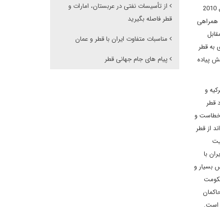
از تأسیسات نفتی در عربستان، امارات و
سایر کشورهای حوزه خلیج فارس بیشتر است. رای منفی قطر به قطعنامه ضد ایرانی 1969 شورای امنیت سازمان ملل و پیمان همکاری قطر با ایران در سال 2010
قطر فاصله بگیرید
ر همراهی
قابل
مناسبات متفاوت ایران با قطر و عمان
 به قطر
پیام های جام جهانی قطر
قش پیاده
کیه و
 قطر
 خطاست و
ند از قطر
یت
ان با
 بسیار و
 خود حکومت
حاکمان
 است.