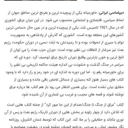
دیپلماسی ایرانی
: خاورمیانه یکی از پیچیده ترین و بغرنج ترین مناطق جهان از
لحاظ سیاسی، اقتصادی و اجتماعی محسوب می شود. در این میان عراق، کشوری
که در سال 1921 تاسیس شد، یکی از پیچیده ترین و در عین حال حساس ترین
کشورهای این منطقه بوده است. کشوری که گذرش از پادشاهی به جمهوریت
توام با سیری از تحولات بوده و تا رسیدنش به ثبات نسبی در دوران حکومت رژیم
بعث نیز سرشار از اتفاقات بی نظیر بوده است. دوران حزب بعث را می توان از
تلخ ترین و خون بارترین وقایع دوران تاریخ عراق توصیف کرد. دوره ای که
سراسر در جنگ گذشت و خشونت بی اندازه هیئت حاکمه تاریخی بی نظیر را
برای خاورمیانه رقم زد. اما این دوره به اندازه ای در خود رمز و راز دارد که با وجود
کتاب های بسیار هنوز کنه بسیاری از مسائل غامض باقی مانده و بسیاری از
حقایق بیان نشده است. برای همین انتظار می رود باز هم کتاب ها درباره عراق
نوشته شوند و قصه های عجیب و غریب بی شماری از آن شنیده شود
.
کتاب "عراق از جنگ تا جنگ/صدام از این جا عبور کرد" از جمله کتاب هایی است
که تلاش دارد از چهار زاویه بر بخش هایی از دوران تاریک رژیم بعث و پس از آن
نوری بتاباند و حقایقی را بر ملا کند. این کتاب که توسط غسان الشربل، روزنامه
نگار مشهور لبنانی و سردبیر روزنامه الحیات نوشته شده در حقیقت مصاحبه با