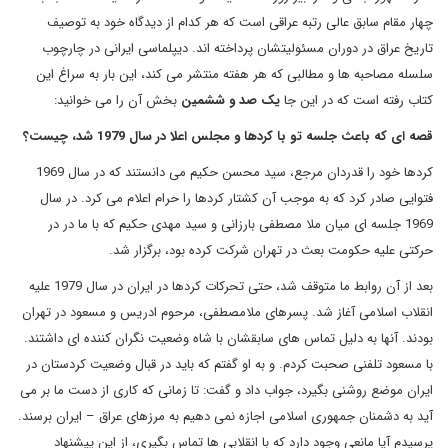
چهار مقام سابق عالی رتبه عراقی است که هر کدام از دیدگاه خود به توصیف
تاریخ عراق در دوران مسئولیتشان پرداخته اند. دیپلماسی ایرانی در چارچوب
سلسله مصاحبه ها و مطالبی که هر هفته منتشر می کند، این بار به سراغ این
کتاب رفته است که در این جا
یک صد و
ششمین
بخش آن را می خوانید:
قصه ای که باعث جلسه تو با کردها و مجلس اعلا در سال 1979 شد، چیست؟
کردها خود را قدردان مرجع، سید محسن حکیم می دانستند که در سال 1969
فتوایی صادر کرد که به موجب آن کشتار کردها را حرام اعلام می کرد. در سال
1969 جلسه ای میان ملا مصطفی بارزانی و سید مهدی حکیم که با ما در در
حرکتی علیه حکومت بعث در تهران شرکت کرده بود، برگزار شد.
بعد از آن روابط ما متوقف شد، حتی تحرکات کردها در ایران در سال 1979 علیه
انقلاب اسلامی آغاز شد. پسرهای ملامصطفی، مرحوم ادریس و مسعود در تهران
بودند. آنها به دلیل تماس های سابقشان با شاه وضعیت نگران کننده ای داشتند.
با مسعود تلفنی صحبت کردم. و به او گفتم که باید در قبال وضعیت کردستان در
ایران موضع روشنی بگیرد، جواب داد و گفت: تا زمانی که کاری از دست ما بر می
آید به دشمنان جمهوری اسلامی اجازه نمی دهیم به مرزهای عراق – ایران برسند.
پرسیدم آیا مانعی وجود دارد که با انقلابی ها تماس بگیری، از این پیشنهاد