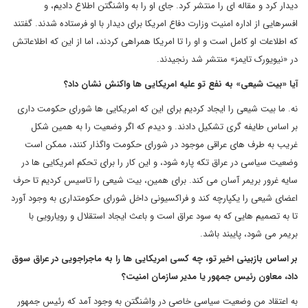
دیدار کرد و مقاله ای را منتشر کرد. جای او را به واشنگتن اطلاع دادیم، و
افسرهایی از اداره امنیت وزارت دفاع امریکا برای دیدار با او فرستاده شدند. گفتند
که اطلاعات او کامل است و او را تا امریکا همراهی کردند، اما از این که اطلاعاتش
در «نیویورک تایمز» منتشر شد رنجیدند.
آیا «بیت شیعی» به نفع تو علیه امریکایی ها واکنش نشان داد؟
نه. ما بیت شیعی را ایجاد کردیم برای این که امریکایی ها شورای حکومت داری
بر اساس طایفه گری تشکیل دادند. و دیدم که اگر وضعیت را به همین شکل
غریب به طرف های عراقی موجود در شورای حکومت واگذار کنند، ممکن است
وضعیت سیاسی در عراق تکه پاره شود، و این کار را برای تحکم امریکایی ها در
سایه غرور بریمر آسان می کند. برای همین، بیت شیعی را تاسیس کردیم تا حرف
اعضای شیعی را یکپارچه کند و فراکسیونی داخل شورای حکومتداری به وجود آورد
تا به تصمیم هایی که به سود عراق است و باعث ایجاد استقلال و رویارویی با
بریمر می شود، پایبند باشد.
بر اساس بازبینی اخیر تو، چه کسی امریکایی ها را به ماجراجویی در عراق سوق
داد، معاون رئیس جمهور یا مدیر سازمان امنیت؟
به اعتقاد من وضعیت سیاسی خاصی در واشنگتن به وجود آمد که رئیس جمهور