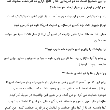
آیا این صحیح است که تو امریکایی ها را قانع کردی که اگر صدام سقوط کند
دموکراسی نوینی در عراق ایجاد خواهد شد؟
بله. و دموکراسی هم در آن جا به وجود آمد. عراق الآن کشور دموکراتیکی است.
غیر از جورج تنت چه کسی در سازمان امنیت امریکا علیه تو کار می کرد؟
خیلی ها. مقامات اداره خاور نزدیک در «سی آی ای» از سال 1995 علیه من بودند.
همه شان.
آیا روابطت با وزاری امور خارجه هم خوب نبود؟
روابطم با آنها متزلزل بود. اما کاولین پاول علیه ما بود و همچنین معاون وزیر امور
خارجه، ریچارد آرمیتاژ.
چرا خیلی ها با تو دشمن هستند؟
برای این که من آمدم تا تغییر واقعی و حقیقی در خاورمیانه و در سیاست امریکا
در قبال منطقه ایجاد کنم. منافع بسیاری وجود داشت که از واقعیت سیاسی
موجود حمایت می کرد. و من آمدم و بر تغییر این واقعیت در امریکا کار کردم.
سازمان های عربی بسیاری هستند که به گروه هایی در امریکا اعتماد دارند و به
آنها وابسته اند تا از آنها برای حمایت و ابقایشان در قدرت حمایت کنند. من آمدم