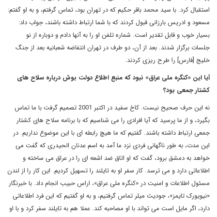
استقبال کرد. با سید محمد باقر حکیم که در تهران بود، تماس گرفتم، و به او گفتم:
مسعود و ادریس بارزانی قبول کردند که با شما ارتباط داشته باشند، جواب داد:
بسیار خوب و قابل تقدیر است. شماره تلفن او را به آنها دادم و دوباره از نو
جلسات برگزار شدند. بعد از آن، دو طرف در تهران انتفاضه شعبانیه بعد از جنگ
خلیج
]
فارس
[
را طرح ریزی کردند.
آیا این «کنگره ملی عراق» نبود که منبع اطلاع دولت بوش درباره سلاح های
کشتار جمعی بود؟
نه این حرف صحیح نیست. کاخ سفید در اکتبر 2001 تصمیم گرفت با ما تماس
بگیرد، و از ما پرسید که آیا افرادی را می شناسیم که با برنامه سلاح های کشتار
جمعی ارتباط داشته باشند. گفتیم که ما هیچ رابطه ای با این موضوع نداریم. در
این مدت، به طور ناگهانی فردی نزد ما آمد به اسم عدنان الحیدری که گفت می
خواهد به دمشق برود، گفت که او اتاق ضد اشعه ای را در عراق می ساخته و
اطلاعاتی دارد و می ترسد. کار سفر او به تایلند را تسهیل کردیم. این کار را از لندن
مسئول اطلاعات و امنیت در «کنگره ملی عراق»، اراس حبیب انجام داد. با خبرنگار
«نیویورک تایمز»، جودیث میلر تماس گرفتیم، و به او گفتیم که این فرد اطلاعاتی
دارد، اگر مایل است می تواند با او مصاحبه کند. عملا هم به تایلند سفر کرد و با او