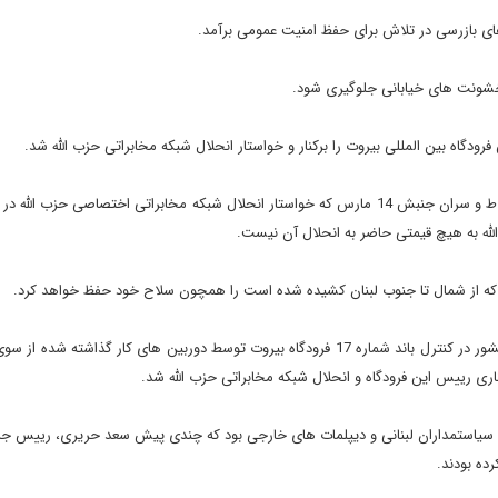
 های بازرسی در تلاش برای حفظ امنیت عمومی برآمد.
ع خشونت های خیابانی جلوگیری شود.
ودگاه بین المللی بیروت را برکنار و خواستار انحلال شبکه مخابراتی حزب الله شد.
سید حسن نصرالله در جدال لفظی ماههای گذشته خود با ولید جنبلاط و سران جنبش 14 مارس که خواستار انحلال شبکه مخابراتی اختصاصی حز
له به هیچ قیمتی حاضر به انحلال آن نیست.
 را که از شمال تا جنوب لبنان کشیده شده است را همچون سلاح خود حفظ خواهد کرد.
افشا شدن مکالمات وزیر دفاع لبنان و فرمانده اطلاعات ارتش این کشور در کنترل باند شماره 17 فرودگاه بیروت توسط دوربین های کار گذاش
ناری رییس این فرودگاه و انحلال شبکه مخابراتی حزب الله شد.
ت محل تردد سیاستمداران لبنانی و دیپلمات های خارجی بود که چندی پیش سعد حریری، رییس جر
رده بودند.