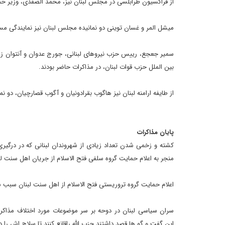
از فراکسیون طرابلسی در مجلس لبنان نیز، محمد الصفدی، وزیر حم
میشل المر و غسان توینی دو نمانیده مجلس لبنان نیز نمایندگی مس
سمیر جعجع، رییس حزب نیروهای لبنانی، جورج عدوان و آنتوان زهرا،
بین الملل حزب قوات لبنان، در مذاکرات حاضر بودند.
از طایفه ارامنه لبنان نیز هاگوب بقرادونیان و آگوب قصارچیان، دو 
پایان مذاکرات
کشته و زخمی شدن تعداد زیادی از شهروندان لبنانی که در درگیر
منجر به اعلام حمایت گروه سلفی فتح الاسلام از جریان اهل سنت لب
اعلام حمایت گروه تروریستی فتح الاسلام از اهل سنت لبنان سبب شد
این گفت و گو ها قصد داشتند حزب الله راقانع کنند تا سلاح اش را د