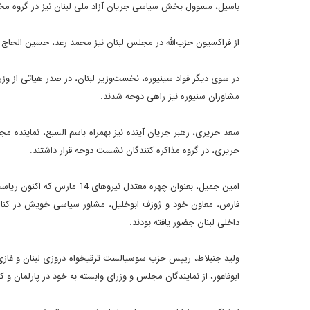
باسیل، مسوول بخش سیاسی جریان آزاد ملی لبنان نیز در گروه مخا
از فراکسیون حزب‌الله در مجلس لبنان نیز محمد رعد، حسین الحاج
در سوی دیگر فواد سینیوره، نخست‌وزیر لبنان، در صدر هیاتی از وز
مشاوران سنیوره نیز راهی دوحه شدند.
سعد حریری، رهبر جریان آینده نیز بهمراه باسم السبع، نماینده 
حریری، در گروه مذاکره کنندگان نشست دوحه قرار داشتند.
امین جمیل، بعنوان چهره معتدل
فارس، معاون خود و ژوزف ابوخلیل، مشاور سیاسی خویش در کنار
داخلی لبنان جضور یافته بودند.
ولید جنبلاط، رییس حزب سوسیالست ترقیخواه دروزی لبنان و غازی ال
ابوفاعور، از نمایندگان مجلس و وزرای وابسته به خود در پارلمان و کا