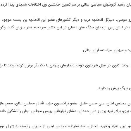
یان رسید گروههای سیاسی لبنانی بر سر تعیین جانشین وی اختلافات شدیدی پیدا کرده ا
رو موسی، دبیرکل اتحادیه عرب و دیگر کشورهای عضو این اتحادیه بن بست موجود در 
 در لبنان پس از پایان جنگ های داخلی در این کشور سرانجام قطر میزبان گفت وگو
 و میزبان سیاستمداران لبنانی.
ردند اکنون در هتل شرایتون دوحه دیدارهای پنهانی با یکدیگر برقرار کرده بودند تا بز
 بزرگ پیش رو دارند.
س مجلس لبنان، علی حسن خلیل، عضو فراکسیون حزب الله در مجلس لبنان، سمیر عازار،
بری، برادر نبیه بری و علی حمدان، مشاور تبلیغاتی رییس مجلس لبنان را تشکیل داده 
نبیل نقولا و فرید الخازن، سه نماینده مجلس لبنان از جریان وابسته به ژنرال عون