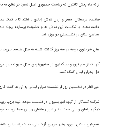
از نه ماه پیش تاکنون که ریاست جمهوری امیل لحود در لبنان به پا
فرانسه، عربستان، مصر و اردن تلاش زیادی داشتند تا با کمک عم
خاتمه دهند. با شکست این تلاش ها و خشونت بیسابقه ایجاد شده
سیاسی لبنان در نشسستی دو روزه شد.
هتل شرایتون دوحه در سه روز گذشته شبیه به هتل فنیسیا بیروت بود
آنها که از بیم ترور و بمبگذاری در مشهورترین هتل بیروت بسر می ب
حل بحران لبنان کمک کنند.
امیر قطر در نخستین روز از نشست سران لبنانی به آن ها گفت کاری
شرکت کنندگان از گروه اپوزیسیون در نشست دوحه، نبیه بری، ریی
دیگر پارلمان و علی حمد، مدیر امور رسانه‌ای رییس مجلس، محمود 
همچنین میشل عون، رهبر جریان آزاد ملی، به همراه عباس هاشم، 