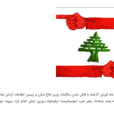
اه آوریل گذشته با فاش شدن مکاتبات وزیر دفاع لبنان و رییس اطلاعات ارتش لبنان
ای حزب الله که ولید جنبلاط، رهبر حزب سوسیالیست ترقیخواه دروزی، لبنان اعلام کرد، بیروت چ