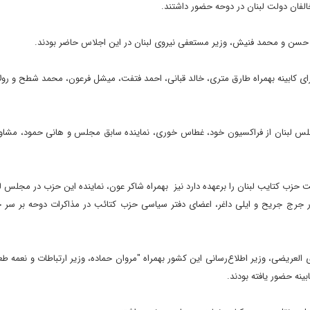
لفان دولت لبنان در دوحه حضور داشتند.
 حسن و محمد فنیش، وزیر مستعفی نیروی لبنان در این اجلاس حاضر بودند.
رای کابینه بهمراه طارق متری، خالد قبانی، احمد فتفت، میشل فرعون، محمد شطح و رولا
مجلس لبنان از فراکسیون خود، غطاس خوری، نماینده سابق مجلس و هانی حمود، مشاور
 نیروهای 14 مارس که اکنون ریاست حزب کتایب لبنان را برعهده دارد نیز بهمراه شاکر عون، نماینده این حزب در مجلس
 جرج جریح و ایلی داغر، اعضای دفتر سیاسی حزب کتائب در مذاکرات دوحه بر سر 
عریضی، وزیر اطلاع‌رسانی این کشور بهمراه "مروان حماده، وزیر ارتباطات و نعمه طع
بینه حضور یافته بودند.