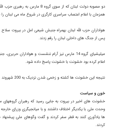
دو مصوبه دولت لبنان که از سوی 
همزمان با اعلام اعتصاب سراسری کارگری در شروع ماه می لبنان را
هواداران حزب الله لبنان بهمراه جنبش شیعی امل در بیروت سلاح خ
پس از جنگ های داخلی لبنان را رقم زدند.
میلیشیای گروه 14 مارس نیز آرام ننشست و هواداران
اعلام کرده بود خشونت با خشونت پاسخ داده شود.
نتیجه این خشونت ها کشته و زخمی شدن نزدیک به 200 شهروند لبنانی و میلیشیای مسلح از سوی دو طرف بود.
خون و سیاست
خشونت های اخیر در بیروت به جایی رسید که رهبران گروههای سی
وحدت ملی با یکدیگر اختلاف داشتند و با میانجیگری وزرای خارجه ا
ها یادآوری کنند به قطر سفر کردند و گفت وگوهای ملی پیشنهاد 
کردند.