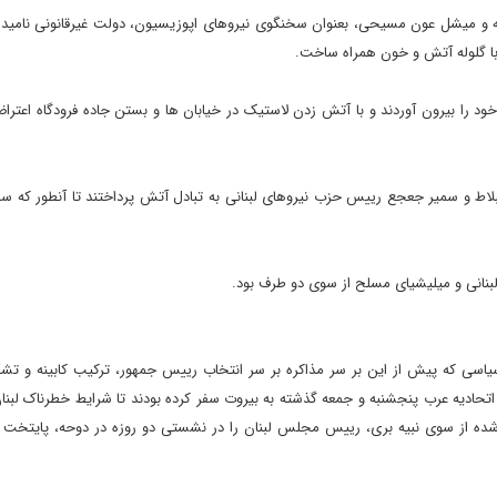
گروه 8 مارس به رهبری حزب الله و میشل عون مسیحی، بعنوان سخنگوی نیروهای اپوزیسیون، دولت غیرقانونی نا
 با گلوله آتش و خون همراه ساخت.
ود را بیرون آوردند و با آتش زدن لاستیک در خیابان ها و بستن جاده فرودگاه اعترا
 حریری، جنبلاط و سمیر جعجع رییس حزب نیروهای لبنانی به تبادل آتش پرداختند تا آنطور که
اسی که پیش از این بر سر مذاکره بر سر انتخاب رییس جمهور، ترکیب کابینه و تش
تحادیه عرب پنجشنبه و جمعه گذشته به بیروت سفر کرده بودند تا شرایط خطرناک لبنان
شده از سوی نبیه بری، رییس مجلس لبنان را در نشستی دو روزه در دوحه، پایتخت قط