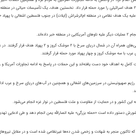
یمن، از جمله حمله مرگبار به صنعا، یگان پهپادی نیروی هوایی یمن ۲ هدف اسرائیلی را مورد حمله قرار داد. نخستین هدف، یک تأسیسات حیاتی در
ده‌اند.
وی گفت: در اولین عملیات، ناو هواپیمابر «یواس‌اس ترومن» و کشتی‌های همراه آن در شمال دریای سرخ با ۲ موشک کروز و ۲ پهپاد 
رب با سه موشک کروز و چهار پهپاد مورد حمله قرار گرفتند.
کامل به اهداف خود دست یافته‌اند و این حملات در پاسخ به ادامه تجاوزات آمریکا و ر
رژیم صهیونیستی در سرزمین‌های اشغالی و همچنین در آب‌های دریای سرخ و عرب ادا
د.
ه این کشور و در حمایت از مقاومت و ملت فلسطین در نوار غزه انجام می‌شود.
کشورش دستور داده است «حمله بزرگی» علیه انصارالله یمن انجام دهد و طی ادعایی تهدی
 که تاکنون منجر به شهادت و زخمی شدن ده‌ها غیرنظامی شده است و در مقابل نیروه