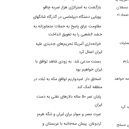
بازگشت به استراتژی هزار ضربه چاقو
 منطقه عسقلان
اشغالی بوده که با پهپاد «یافا» هدف قرار گرفته شد و دومین عملیات علیه یک هدف نظامی در منطقه ام‌الرشراش (ایلات) در جنوب فلسطین اشغالی با پهپاد «صماد-۱»
پویایی دستگاه دیپلماسی در گذرگاه شانگهای
مقاومت عراق پاسخ به حملات متجاوزانه به
حشد الشعبی را به تعویق انداخت
هدف قرار گرفتند. در عملیات
خزانه‌داری آمریکا تحریم‌های جدیدی علیه
ایران اعمال کرد
ژیم
بسنت مدعی شد: به زودی شاهد توافق با
ایران خواهیم بود
مه خواهد
اسحاق دار: امیدواریم توافق مکه به ثبات در
منطقه کمک کند
پایان عمر ۵۰ ساله دلارهای نفتی به دست
ایران
د کرد
عبرت مصر و سوئز برای ایران و تنگه هرمز
اردوغان: پیمان سه‌جانبه با عربستان و
ای مسلح