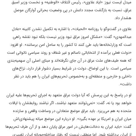
میدل ایست نیوز: «ایاد علاوی»، رئیس ائتلاف «الوطنیه» و نخست وزیر اسبق
عراق، نسبت به بازگشت مجدد داعش در پی وضعیت بحرانی آوارگان موصل
هشدار داد.
علاوی در گفت‌وگو با روزنامه «الحیات»، با اشاره به تکمیل نشدن کابینه «عادل
عبدالمهدی» گفت: «مشکل امروز عراق نبود وزیر نیست بلکه نبود نقشه راهی
است که وزارتخانه‌ها باید طی کنند تا کشور را به ساحل امن برسانند». او افزود:
«دولت فعلی برآمده از انتخاباتی ناسالم و غیر شفاف و روند سیاسی ناتوانی است
که همه طیف‌های ملت عراق در آن جای نگرفته‌اند و مبنای اصلی آن سهمیه‌بندی
سیاسی است. با این اوضاع، دولت در شرایط بسیار دشوار قرار دارد، نزاع‌های
داخلی و خارجی و منطقه‌ای و به‌خصوص تحریم‌های ایران را هم باید در نظر
داشت».
او در پاسخ به این پرسش که آیا دولت عراق متعهد به اجرای تحریم‌ها علیه ایران
خواهد بود یا نه، گفت: «نمی‌توانند متعهد نباشند، اگر نباشند روابطشان با ایالات
متحده به هم می‌ریزد. باید عراق موضع متعادلی در وساطت واقعی و سازنده
میان ایران و امریکا بر عهده بگیرد». او درباره این موضع میانه پیشنهادی‌اش
گفت: «باید ایران به دخالت‌هایش در امور عراق پایان دهد و از آن طرف تحریم‌ها
از ایران برداشته شود. اما منطقی نیست که رفتار مداخله‌جویانه ایران تغییری