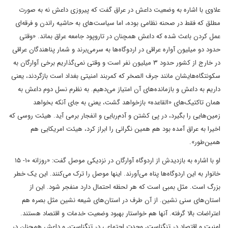
علاوی با اشاره به وضعیت داعش در عراق گفت که پیروزی داعش نه به صورت
مطلق که فقط در صحنه نظامی بوده، اما سیاست‌های به حاشیه راندن و فرقه‌ای
عمل کردن باعث شده که داعش همچنان در تاروپود جامعه عراق بماند. «وقتی
حدود دو میلیون آواره عراقی در اردوگاه‌ها به سرمی‌برند و شمار پناهندگان عراقی
در خارج از کشور حدود ۳ میلیون نفر است و وقتی نمی‌گذاریم برخی آوارگان به
سکونتگاه‌هایشان مانند جرف الصخر که کمربند امنیتی بغداد است بازگردند، یعنی
داریم به داعش و بازمانده‌های آن امتیاز می‌دهیم. به نظرم نسل دوم داعش به
همان تاکتیک‌های «القاعده» بازخواهد گشت، یعنی به جای آنکه بخواهد
زمین‌هایی را بگیرد، در پی کشتن و آدم‌ربایی و انفجار برمی آید. هیئت روسی که
اخیرا به عراق آمده بود هم همین نگرانی را ابراز کرد، هیئت امریکایی هم
همین‌طور».
او با اشاره به بازدیدش از اردوگاه آوارگان در نزدیکی موصل گفت: «روزانه ۱۰- ۱۵
خانوار به این اردوگاه‌ها پناه می‌آورند. اینها موصل را ترک می‌کنند. این یک خطر
بزرگ است. مثل بمبی است که هر لحظه احتمال دارد منفجر شود. این از
استان‌های سنی نشین. از آن طرف در استان‌های شیعه نشین مثل بصره هم
اعتراضات بالا گرفته. آنها هم خواستار بهبود وضعیت خدمات و اقتصاد هستند.
امنیت و اقتصاد در تنگناست، وحدت اجتماعی در تنگناست، و داعش همچنان در