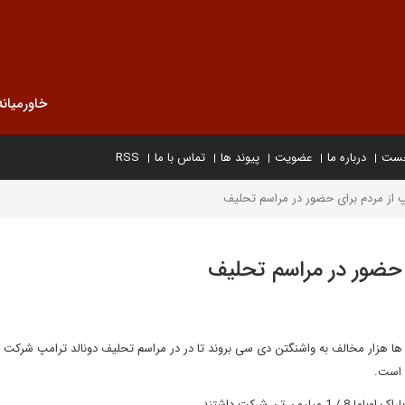
خاورمیانه
خست
درباره ما
عضویت
پیوند ها
تماس با ما
RSS
 از مردم برای حضور در مراسم تحلیف
 حضور در مراسم تحلیف
کا تخمین زده که 900 هزار تن شامل ده ها هزار مخالف به واشنگتن دی سی بروند تا در در مراسم تحلیف دونالد ترامپ شرکت
 است.
تن شرکت داشتند.