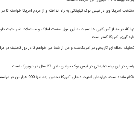
تخب آمریکا وی در فیس بوک تبلیغاتی به راه انداخته و از مردم آمریکا خواسته تا در 
براساس نظرسنجی واشنگتن پست و شبکه خبری ای.بی.سی نیوز تنها 40 درصد از آمریکایی ها نسبت به این غول صنعت املاک و مستغلات نظر مثبت
حلیف لحظه ای تاریخی در آمریکاست و من از شما می خواهم تا در روز تحلیف در مرا
 پیام تبلیغاتی در فیس بوک جوانان بالای 27 سال در نیویورک است.
از آنجاکه ترامپ در به دست اوردن محبوبیت در میان آمریکایی ها ناکام مانده است، دپارتمان امنیت داخلی آمری