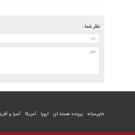
نظر شما :
خاورمیانه
پرونده هسته ای
اروپا
آمریکا
آسیا و آفریق