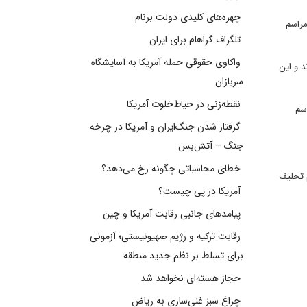
چهره‌های کلیدی دولت برنام
مراسم
تلگراف گراهام برای ایران
واکاوی حقوقی حمله آمریکا به آسایشگاه
 دارند و این
سربازان
نقطه‌زنی در حیاط‌خلوت آمریکا
سم
گرفتار شدن جنگ‌ایران و آمریکا در چرخه
جنگ – آتش‌بس
خطای محاسباتی چگونه رخ می‌دهد؟
کا تخمین زده تنها 900 هزار تن در مراسم تحلیف
آمریکا در پی چیست؟
پیامدهای جانبی رقابت آمریکا و چین
رقابت ترکیه و رژیم صهیونیستی؛ آزمونی
برای تسلط بر نظم جدید منطقه
حجاز هسته‌ای نخواهد شد
چراغ سبز غنی‌سازی به ریاض