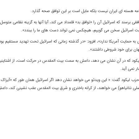
امه هسته ای ایران نیست بلکه مایل است بر این توافق صحه گذارد.
فقی برسند که اسرائیل آن را «توافق بد» قلمداد می کند، آیا آنها به گزینه نظامی متوسل
امنیت اسرائیل سخن می گوییم، هیچکس نمی تواند دست های ما را ببندد».
زی به حمایت آمریکا ندارد»، افزود: «در گذشته زمانی که اسرائیل تحت تهدید مستقیم بود
هان برای خود شروطی داشتند».
زب لیکود که در آن نشان می دهد، داعش به سمت بیت المقدس در حرکت است، از اشتاینی
ر نمی آید.
حزب لیکود گفت: « این ویدئو می خواهد نشان دهد اگر اسرائیل همان طور که «آیزاک
اصلی نتانیاهو) می خواهند، از کرانه باختری و شرق بیت المقدس عقب نشینی کند، داعش