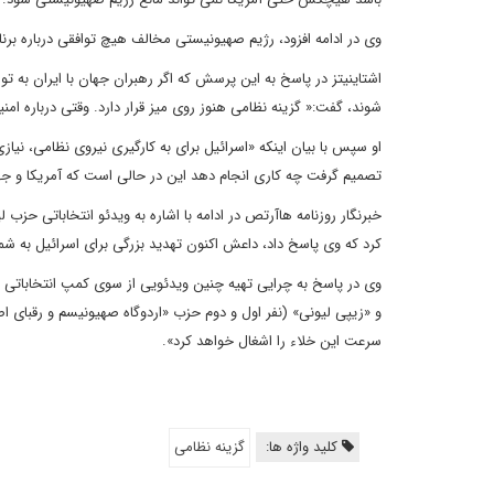
وی در ادامه افزود، رژیم صهیونیستی مخالف هیچ توافقی درباره برن
اشتاینیتز در پاسخ به این پرسش که اگر رهبران جهان با ایران به توا
شوند، گفت:« گزینه نظامی هنوز روی میز قرار دارد. وقتی درباره 
او سپس با بیان اینکه «اسرائیل برای به کارگیری نیروی نظامی، نیا
تصمیم گرفت چه کاری انجام دهد این در حالی است که آمریکا و ج
خبرنگار روزنامه هاآرتص در ادامه با اشاره به ویدئو انتخاباتی ح
کرد که وی پاسخ داد، داعش اکنون تهدید بزرگی برای اسرائیل به شما
وی در پاسخ به چرایی تهیه چنین ویدئویی از سوی کمپ انتخاباتی 
و «زیپی لیونی» (نفر اول و دوم حزب «اردوگاه صهیونیسم و رقبای 
سرعت این خلاء را اشغال خواهد کرد».
کلید واژه ها:
گزینه نظامی