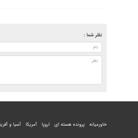
نظر شما :
خاورمیانه
پرونده هسته ای
اروپا
آمریکا
آسیا و آفریق