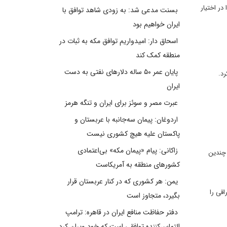
در اختیار
بسنت مدعی شد: به زودی شاهد توافق با
ایران خواهیم بود
اسحاق دار: امیدواریم توافق مکه به ثبات در
منطقه کمک کند
پایان عمر ۵۰ ساله دلارهای نفتی به دست
د.
ایران
عبرت مصر و سوئز برای ایران و تنگه هرمز
اردوغان: پیمان سه‌جانبه با عربستان و
پاکستان علیه هیچ کشوری نیست
زاکانی: پیام «پیمان مکه» بی‌اعتمادی
 چندین
کشورهای منطقه به آمریکاست
یمن: هر کشوری که در کنار عربستان قرار
قی را
بگیرد، متجاوز است
دفتر حفاظت منافع ایران در قاهره: ترامپ
التماس‌کننده توافقی است که خود ویران کرد