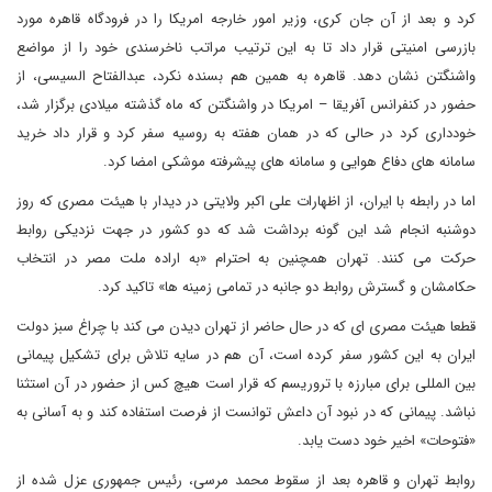
کرد و بعد از آن جان کری، وزیر امور خارجه امریکا را در فرودگاه قاهره مورد
بازرسی امنیتی قرار داد تا به این ترتیب مراتب ناخرسندی خود را از مواضع
واشنگتن نشان دهد. قاهره به همین هم بسنده نکرد، عبدالفتاح السیسی، از
حضور در کنفرانس آفریقا – امریکا در واشنگتن که ماه گذشته میلادی برگزار شد،
خودداری کرد در حالی که در همان هفته به روسیه سفر کرد و قرار داد خرید
سامانه های دفاع هوایی و سامانه های پیشرفته موشکی امضا کرد.
اما در رابطه با ایران، از اظهارات علی اکبر ولایتی در دیدار با هیئت مصری که روز
دوشنبه انجام شد این گونه برداشت شد که دو کشور در جهت نزدیکی روابط
حرکت می کنند. تهران همچنین به احترام «به اراده ملت مصر در انتخاب
حکامشان و گسترش روابط دو جانبه در تمامی زمینه ها» تاکید کرد.
قطعا هیئت مصری ای که در حال حاضر از تهران دیدن می کند با چراغ سبز دولت
ایران به این کشور سفر کرده است، آن هم در سایه تلاش برای تشکیل پیمانی
بین المللی برای مبارزه با تروریسم که قرار است هیچ کس از حضور در آن استثنا
نباشد. پیمانی که در نبود آن داعش توانست از فرصت استفاده کند و به آسانی به
«فتوحات» اخیر خود دست یابد.
روابط تهران و قاهره بعد از سقوط محمد مرسی، رئیس جمهوری عزل شده از