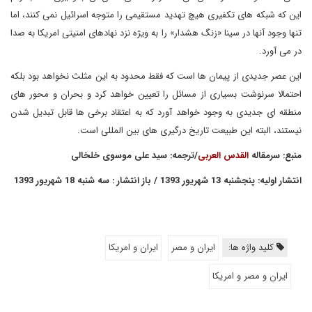
این که شبکه های تکفیری هیچ تهدید مستقیمی را متوجه اسرائیل نمی کنند، اما
تنها وجود آنها در سینا «زنگ هشدار» را به ویژه نزد نهادهای امنیتی امریکا به صدا
در می آورد.
این عصر جدیدی از پیمان ها است که فقط محدود به این مثلث نخواهد بود بلکه
احتمالا سرنوشت بسیاری از مسائل را تعیین خواهد کرد و بحران و محور های
منطقه ای جدیدی به وجود خواهد آورد که به اعتقاد برخی ها قابل تبدیل شدن
نیستند، البته این طبیعت تاریخ درگیری های بین المللی است.
منبع: سرمقاله
القدس العربی
/ترجمه: سید علی موسوی خلخالی
انتشار اولیه: پنجشنبه 13 شهریور 1393 / باز انتشار : سه شنبه 18 شهریور 1393
کلید واژه ها:
ايران و مصر
ايران و امريكا
ايران و مصر و امريكا