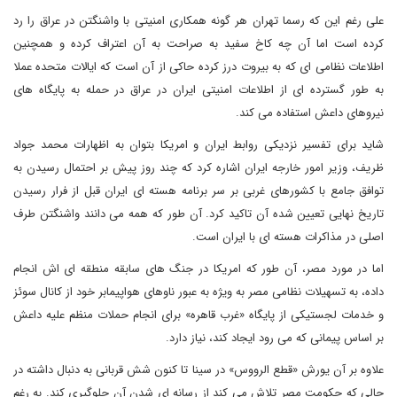
علی رغم این که رسما تهران هر گونه همکاری امنیتی با واشنگتن در عراق را رد
کرده است اما آن چه کاخ سفید به صراحت به آن اعتراف کرده و همچنین
اطلاعات نظامی ای که به بیروت درز کرده حاکی از آن است که ایالات متحده عملا
به طور گسترده ای از اطلاعات امنیتی ایران در عراق در حمله به پایگاه های
نیروهای داعش استفاده می کند.
شاید برای تفسیر نزدیکی روابط ایران و امریکا بتوان به اظهارات محمد جواد
ظریف، وزیر امور خارجه ایران اشاره کرد که چند روز پیش بر احتمال رسیدن به
توافق جامع با کشورهای غربی بر سر برنامه هسته ای ایران قبل از فرار رسیدن
تاریخ نهایی تعیین شده آن تاکید کرد. آن طور که همه می دانند واشنگتن طرف
اصلی در مذاکرات هسته ای با ایران است.
اما در مورد مصر، آن طور که امریکا در جنگ های سابقه منطقه ای اش انجام
داده، به تسهیلات نظامی مصر به ویژه به عبور ناوهای هواپیمابر خود از کانال سوئز
و خدمات لجستیکی از پایگاه «غرب قاهره» برای انجام حملات منظم علیه داعش
بر اساس پیمانی که می رود ایجاد کند، نیاز دارد.
علاوه بر آن یورش «قطع الرووس» در سینا تا کنون شش قربانی به دنبال داشته در
حالی که حکومت مصر تلاش می کند از رسانه ای شدن آن جلوگیری کند. به رغم