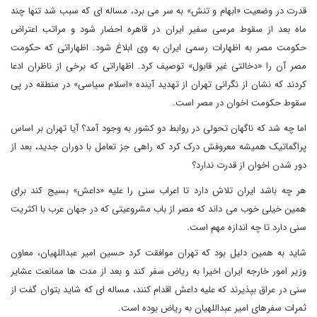
قدرت در وضعیت «ابهام و تنش» به سر می برد، مساله ای که سبب شد تنها چند
ماه بعد از سقوط مرسی سفیر ایران در قاهره احضار شود و مراتب اعتراض
حکومت مصر به اظهارات رسمی ایران به وی ابلاغ شود. اظهاراتی که حکومت
مصر آن را «دخالتی غیر قابول» توصیف کرد. اظهاراتی که برخی از ناظران ادعا
کردند که نشان از نگرانی تهران از تهدید آینده «اسلام سیاسی» در منطقه در پی
سقوط حکومت اخوان در مصر است.
اما چه شد که ناگهان تحولی در روابط دو کشور به وجود آمد؟ آیا تهران بر اساس
پراگماتیک همیشه معروفش درک کرد که راهی جز تعامل با دوران جدید، بعد از
دور شدن اخوان از قدرت ندارد؟
هر چه باشد ایران تلاش دارد تا اعراب سنی را علیه «داعش» بسیج کند برای
همین خیلی خوب می داند که مصر از باب مشروعیتی که در جهان عرب با اکثریت
سنی دارد تا چه اندازه مهم است.
شاید به همین دلیل بود که تهران موافقت کرد حسین امیر عبداللهیان، معاون
وزیر امور خارجه ایران اخیرا به ریاض سفر کند و بعد از مدت ها ممانعت عشایر
سنی در عراق بپذیرند که علیه داعش اقدام کنند، مساله ای که شاید بتوان گفت از
ثمرات سفرهای امیر عبداللهیان به ریاض بوده است.