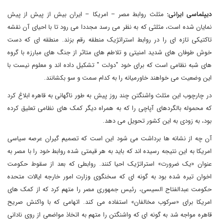
دیپلماسی ایرانی:
مثلث روابط مصر – امریکا – ایران بیش از پیش از پیش
نمایان شده است، مثلثی که به نظر می رسد مجددا می رود تا با احیای آن نقشه
تاکتیکی تازه ای را در روابط استراتژیک منطقه رقم بزند. منطقه ای که دست
خوش طوفان های شدید امنیتی و تلاطم های متاثر از جنگ های مبارزه با گروه
های شبه نظامی است که برای خود "دولت " تشکیل داده اند و معلوم نیست با
این وضعیت می خواهند خاورمیانه را به کدام سمت و سو بکشانند.
در چارچوب این مثلث واشنگتن چند روز پیش به طور ناگهانی به قاهره ابلاغ کرد
که محموله بالگردهای آپاچی را که به همراه دیگر کمک های نظامی تعلیق کرده
بود، به زودی به این کشور تحویل می دهد.
آن چه از نشانه ها برداشت می شود این است که تصمیم گیران عرصه سیاسی
امریکا به این نتیجه رسیده اند که باید به هر قیمتی شده روابط خود را با مصر به
عنوان «یک ضرورت» استراتژیک احیا کنند. روابطی که بعد از سقوط حکومت
اخوان تیره شده بود به گونه ای که سخنگوی وزارت امور خارجه ایالات متحده
حکومت عبدالفتاح السیسی، رئیس جمهوری مصر را متهم کرد که از کمک های
امریکا برای «سرکوب مخالفان» استفاده می کند. اتهامی که با واکنش صریح
قاهره مواجه شد به گونه ای که واشنگتن را متهم به اتخاذ مواضعی از روی نادانی