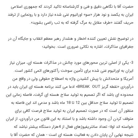
حضرت آقا با نگاهی دقیق و فنی و کارشناسانه تاکید کردند که جمهوری اسلامی
ایران به یکصد و نود هزار «سو» اورانیوم غنی شده نیاز دارد و با رونمایی از ترفند
حریف گفتند «طرف مقابل به مرگ گرفته که به تب راضی بشوید».
در توضیح نقش تعیین کننده اخطار و هشدار رهبر معظم انقلاب و جایگاه آن در
جغرافیای مذاکرات، اشاره به نکاتی ضروری است. بخوانید؛
3- یکی از اصلی ترین محورهای مورد چالش در مذاکرات هسته ای، میزان نیاز
ایران به اورانیوم غنی شده برای تأمین سوخت رآکتورهای اتمی کشور است.
آمریکا و متحدانش با پیش کشیدن واژه به اصطلاح حقوقی ولی در واقع من
درآوردی «نقطه گریز BREAK OUT» ادعا می کنند برنامه هسته ای ایران باید در
محدوده ای باشد که اگر تصمیم به تولید سلاح هسته ای گرفت، فاصله زمانی این
تصمیم تا تولید سلاح حداقل بین 12 تا 18 ماه باشد و مدعی اند این فاصله به
منظور آن است که در صورت تصمیم ایران به تولید سلاح فرصت کافی برای
متوقف کردن آن وجود داشته باشد و با استناد به این قانون من درآوردی، از ایران
خواسته اند اولا؛ تعداد سانتریفیوژهای فعال از 4هزار دستگاه بیشتر نباشد که
نتیجه نهایی آن پایان دادن به فعالیت هسته ای است - همان که حضرت آقا با