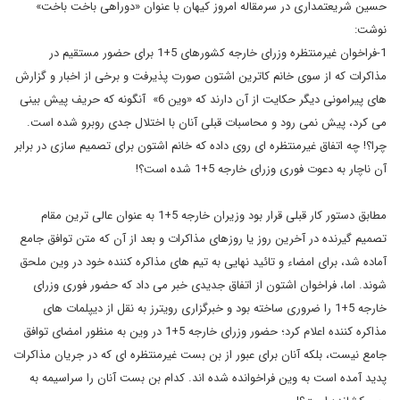
حسین شریعتمداری در سرمقاله امروز کیهان با عنوان «دوراهی باخت باخت»
نوشت:
1-فراخوان غیرمنتظره وزرای خارجه کشورهای 5+1 برای حضور مستقیم در
مذاکرات که از سوی خانم کاترین اشتون صورت پذیرفت و برخی از اخبار و گزارش
های پیرامونی دیگر حکایت از آن دارند که «وین 6» آنگونه که حریف پیش بینی
می کرد، پیش نمی رود و محاسبات قبلی آنان با اختلال جدی روبرو شده است.
چرا؟! چه اتفاق غیرمنتظره ای روی داده که خانم اشتون برای تصمیم سازی در برابر
آن ناچار به دعوت فوری وزرای خارجه 5+1 شده است؟!
مطابق دستور کار قبلی قرار بود وزیران خارجه 5+1 به عنوان عالی ترین مقام
تصمیم گیرنده در آخرین روز یا روزهای مذاکرات و بعد از آن که متن توافق جامع
آماده شد، برای امضاء و تائید نهایی به تیم های مذاکره کننده خود در وین ملحق
شوند. اما، فراخوان اشتون از اتفاق جدیدی خبر می داد که حضور فوری وزرای
خارجه 5+1 را ضروری ساخته بود و خبرگزاری رویترز به نقل از دیپلمات های
مذاکره کننده اعلام کرد؛ حضور وزرای خارجه 5+1 در وین به منظور امضای توافق
جامع نیست، بلکه آنان برای عبور از بن بست غیرمنتظره ای که در جریان مذاکرات
پدید آمده است به وین فراخوانده شده اند. کدام بن بست آنان را سراسیمه به