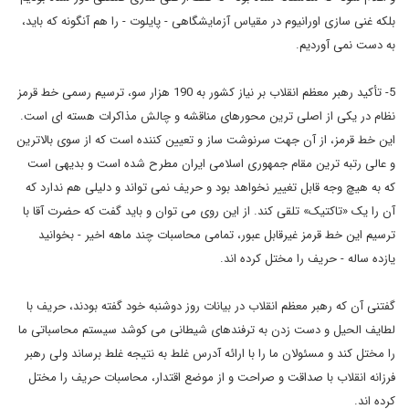
بلکه غنی سازی اورانیوم در مقیاس آزمایشگاهی - پایلوت - را هم آنگونه که باید،
به دست نمی آوردیم.
5- تأکید رهبر معظم انقلاب بر نیاز کشور به 190 هزار سو، ترسیم رسمی خط قرمز
نظام در یکی از اصلی ترین محورهای مناقشه و چالش مذاکرات هسته ای است.
این خط قرمز، از آن جهت سرنوشت ساز و تعیین کننده است که از سوی بالاترین
و عالی رتبه ترین مقام جمهوری اسلامی ایران مطرح شده است و بدیهی است
که به هیچ وجه قابل تغییر نخواهد بود و حریف نمی تواند و دلیلی هم ندارد که
آن را یک «تاکتیک» تلقی کند. از این روی می توان و باید گفت که حضرت آقا با
ترسیم این خط قرمز غیرقابل عبور، تمامی محاسبات چند ماهه اخیر - بخوانید
یازده ساله - حریف را مختل کرده اند.
گفتنی آن که رهبر معظم انقلاب در بیانات روز دوشنبه خود گفته بودند، حریف با
لطایف الحیل و دست زدن به ترفندهای شیطانی می کوشد سیستم محاسباتی ما
را مختل کند و مسئولان ما را با ارائه آدرس غلط به نتیجه غلط برساند ولی رهبر
فرزانه انقلاب با صداقت و صراحت و از موضع اقتدار، محاسبات حریف را مختل
کرده اند.