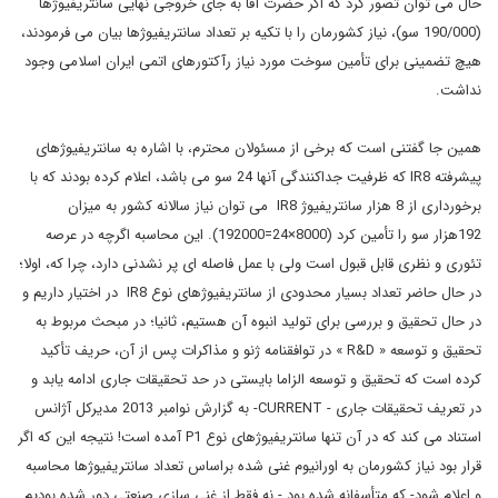
حال می توان تصور کرد که اگر حضرت آقا به جای خروجی نهایی سانتریفیوژها
(190/000 سو)، نیاز کشورمان را با تکیه بر تعداد سانتریفیوژها بیان می فرمودند،
هیچ تضمینی برای تأمین سوخت مورد نیاز رآکتورهای اتمی ایران اسلامی وجود
نداشت.
همین جا گفتنی است که برخی از مسئولان محترم، با اشاره به سانتریفیوژهای
پیشرفته IR8 که ظرفیت جداکنندگی آنها 24 سو می باشد، اعلام کرده بودند که با
برخورداری از 8 هزار سانتریفیوژ IR8 می توان نیاز سالانه کشور به میزان
192هزار سو را تأمین کرد (8000×24=192000). این محاسبه اگرچه در عرصه
تئوری و نظری قابل قبول است ولی با عمل فاصله ای پر نشدنی دارد، چرا که، اولا؛
در حال حاضر تعداد بسیار محدودی از سانتریفیوژهای نوع IR8 در اختیار داریم و
در حال تحقیق و بررسی برای تولید انبوه آن هستیم، ثانیا؛ در مبحث مربوط به
تحقیق و توسعه « R&D » در توافقنامه ژنو و مذاکرات پس از آن، حریف تأکید
کرده است که تحقیق و توسعه الزاما بایستی در حد تحقیقات جاری ادامه یابد و
در تعریف تحقیقات جاری - CURRENT- به گزارش نوامبر 2013 مدیرکل آژانس
استناد می کند که در آن تنها سانتریفیوژهای نوع P1 آمده است! نتیجه این که اگر
قرار بود نیاز کشورمان به اورانیوم غنی شده براساس تعداد سانتریفیوژها محاسبه
و اعلام شود- که متأسفانه شده بود - نه فقط از غنی سازی صنعتی دور شده بودیم