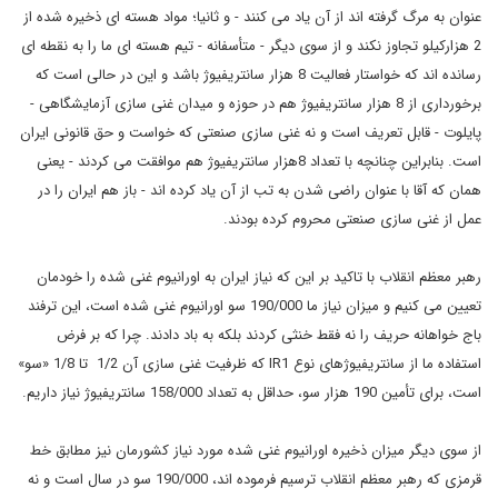
عنوان به مرگ گرفته اند از آن یاد می کنند - و ثانیا؛ مواد هسته ای ذخیره شده از
2 هزارکیلو تجاوز نکند و از سوی دیگر - متأسفانه - تیم هسته ای ما را به نقطه ای
رسانده اند که خواستار فعالیت 8 هزار سانتریفیوژ باشد و این در حالی است که
برخورداری از 8 هزار سانتریفیوژ هم در حوزه و میدان غنی سازی آزمایشگاهی -
پایلوت - قابل تعریف است و نه غنی سازی صنعتی که خواست و حق قانونی ایران
است. بنابراین چنانچه با تعداد 8هزار سانتریفیوژ هم موافقت می کردند - یعنی
همان که آقا با عنوان راضی شدن به تب از آن یاد کرده اند - باز هم ایران را در
عمل از غنی سازی صنعتی محروم کرده بودند.
رهبر معظم انقلاب با تاکید بر این که نیاز ایران به اورانیوم غنی شده را خودمان
تعیین می کنیم و میزان نیاز ما 190/000 سو اورانیوم غنی شده است، این ترفند
باج خواهانه حریف را نه فقط خنثی کردند بلکه به باد دادند. چرا که بر فرض
استفاده ما از سانتریفیوژهای نوع IR1 که ظرفیت غنی سازی آن 1/2 تا 1/8 «سو»
است، برای تأمین 190 هزار سو، حداقل به تعداد 158/000 سانتریفیوژ نیاز داریم.
از سوی دیگر میزان ذخیره اورانیوم غنی شده مورد نیاز کشورمان نیز مطابق خط
قرمزی که رهبر معظم انقلاب ترسیم فرموده اند، 190/000 سو در سال است و نه