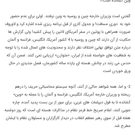
وین کشانده است؟!
گفتنی است وزیران خارجه چین و روسیه به وین نرفتند. اولی برای عدم حضور
خود به دوری مسافت! و جدول کاری از قبل برنامه ریزی شده اشاره کرد و لاوروف
ضرورت همراهی با پوتین در سفر آمریکای لاتین را پیش کشید! ولی گزارش ها
حکایت از آن دارند که چین و روسیه با 4 کشور آمریکا، انگلیس، فرانسه و آلمان
درباره متن توافق نهایی اختلاف نظر دارند و محدودیت های اعمال شده را با توجه
به شفافیت های خواسته شده از ایران، «متوازن» ارزیابی نمی کنند. ضمن آن که
حدس می زنند در چالش هسته ای یازده ساله کشورمان، فصل جدیدی در حال
ورق خوردن است.
2- و اما، همه شواهد حاکی از آنند، آنچه سیستم محاسباتی حریف را درهم
ریخته و وزیران خارجه آمریکا، انگلیس، فرانسه و آلمان را با عجله به «وین»
کشانده تا به قول دیپلمات های غربی، برای عبور از بن بست پدید آمده، چاره
جویی کنند، اعلام صریح خط قرمز نظام در مذاکرات هسته ای است که روز دوشنبه
هفته قبل از سوی رهبر معظم انقلاب در دیدار کارگزاران و مسئولان نظام با ایشان
مطرح شد.