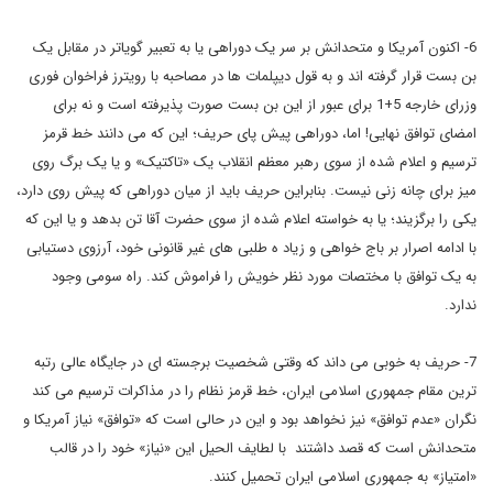
6- اکنون آمریکا و متحدانش بر سر یک دوراهی یا به تعبیر گویاتر در مقابل یک
بن بست قرار گرفته اند و به قول دیپلمات ها در مصاحبه با رویترز فراخوان فوری
وزرای خارجه 5+1 برای عبور از این بن بست صورت پذیرفته است و نه برای
امضای توافق نهایی! اما، دوراهی پیش پای حریف؛ این که می دانند خط قرمز
ترسیم و اعلام شده از سوی رهبر معظم انقلاب یک «تاکتیک» و یا یک برگ روی
میز برای چانه زنی نیست. بنابراین حریف باید از میان دوراهی که پیش روی دارد،
یکی را برگزیند؛ یا به خواسته اعلام شده از سوی حضرت آقا تن بدهد و یا این که
با ادامه اصرار بر باج خواهی و زیاد ه طلبی های غیر قانونی خود، آرزوی دستیابی
به یک توافق با مختصات مورد نظر خویش را فراموش کند. راه سومی وجود
ندارد.
7- حریف به خوبی می داند که وقتی شخصیت برجسته ای در جایگاه عالی رتبه
ترین مقام جمهوری اسلامی ایران، خط قرمز نظام را در مذاکرات ترسیم می کند
نگران «عدم توافق» نیز نخواهد بود و این در حالی است که «توافق» نیاز آمریکا و
متحدانش است که قصد داشتند با لطایف الحیل این «نیاز» خود را در قالب
«امتیاز» به جمهوری اسلامی ایران تحمیل کنند.