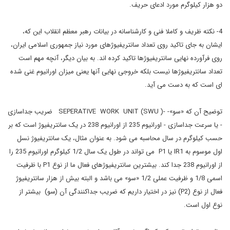
دو هزار کیلوگرم مورد ادعای حریف.
4- نکته ظریف و کاملا فنی و کارشناسانه در بیانات رهبر معظم انقلاب این که،
ایشان به جای تاکید روی تعداد سانتریفیوژهای مورد نیاز جمهوری اسلامی ایران،
روی فرآورده نهایی سانتریفیوژها تاکید کرده اند. به بیان دیگر، آنچه مهم است
تعداد سانتریفیوژها نیست بلکه خروجی نهایی آنها یعنی میزان اورانیوم غنی شده
ای است که به دست می آید.
توضیح آن که «سو»- -( SEPERATIVE WORK UNIT (SWU ضریب جداسازی
- یا سرعت جداسازی - اورانیوم 235 از اورانیوم 238 در یک سانتریفیوژ است که بر
حسب کیلوگرم در سال محاسبه می شود. به عنوان مثال، یک سانتریفیوژ نسل
اول موسوم به IR1 یا P1 می تواند در طول یک سال 1/2 کیلوگرم اورانیوم 235 را
از اورانیوم 238 جدا کند. بیشترین سانتریفیوژهای فعال ما از نوع P1 با ظرفیت
اسمی 1/8 و ظرفیت عملی 1/2 «سو» می باشد و البته بیش از هزار سانتریفیوژ
فعال از نوع (P2) نیز در اختیار داریم که ضریب جداکنندگی آن (سو) بیشتر از
نوع اول است.