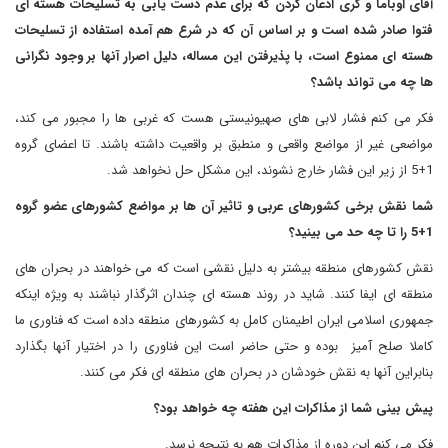
آقای اوباما و کری اذعان کردن که برای عدم دست یابی به تسلیحات هسته ای
فتوا صادر شده است و بر اساس آن که در شرع هم آمده استفاده از تسلیحات
هسته ای ممنوع است، با پذیرفتن این مساله، دلیل اصرار آنها بر وجود نگرانی
ها چه می تواند باشد؟
فکر می کنم فشار لابی های صهیونیستی هست که غربی ها را مجبور می کند،
مواضعی غیر از مواضع واقعی و منطبق بر واقعیت داشته باشند. تا اعضای گروه
5+1
از زیر این فشار خارج نشوند، این مشکل حل نخواهد شد.
شما نقش برخی کشورهای عربی و تاثیر آن ها بر مواضع کشورهای عضو گروه
5+1
را تا چه حد می بینید؟
نقش کشورهای منطقه بیشتر به دلیل نقشی است که می خواهند در بحران های
منطقه ای ایفا کنند. شاید در روند هسته ای چندان اثرگذار نباشند به ویژه اینکه
جمهوری اسلامی ایران اطیمنان کامل به کشورهای منطقه داده است که فناوری ما
کاملا صلح آمیز بوده و حتی حاضر است این فناوری را در اختیار آنها بگذارد
بنابراین آنها به نقش خودشان در بحران های منطقه ای فکر می کنند.
پیش بینی شما از مذاکرات این هفته چه خواهد بود؟
فکر می کنم این دوره از مذاکرات هم به نتیجه نرسد.