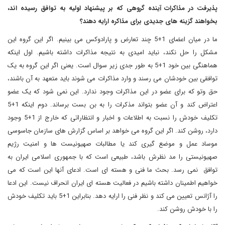
پذیرفت در مذاکرات آینده گروهی که بر پیشنهاد اولیه به توافق رسیده اند،
بخواهند گزینه های جدیدی برای مذاکره ارایه دهند؟
ما در میان اعضای
5+1
چند تعارض و پارادوکس می بینیم. اگر این گروه این
مشکل را حل نکند، نباید امیدی به نتیجه مذاکرات داشته باشیم. اول اینکه
هماهنگی بین خود
5+1
به طور جدی زیر سوال است. یعنی اگر این گروه به یک
توافقی بین خودشان می رسند و وارد مذاکرات می شوند باید متعهد به آن باشند،
حق وتو که برای عضو در این مذاکرات وجود ندارد. این نمی شود که یک عضو
اعتراض کند و آن عضو بتواند مذکرات را به بن بست برساند. دوم اینکه
5+1
تکلیف خودش را نسبت به اطلاعات و اخبار و انتظاراتی که خارج از
5+1
وجود
دارد، روشن کند. اگر این گروه می خواهد بر اساس گزارش های سازمان جاسوسی
موساد عمل و موضع گیری کند یا مطالبات صهیونیست ها و امنیت رژیم
صهیونیستی را مد نظرش باشد، طبیعی است که با جمهوری اسلامی ایران به
توافق نمی رسد. بحث ما فنی و هسته ای است. ادعای آنها این است که می
خواهیم اطمینان داشته باشیم در فعالیت هسته ای ایران انحراف نیست. این ادعا
را آژانس تعیین می کند و نظر فنی را ارایه دهد. بنابراین
5+1
باید تکلیف خودش
را با خودش روشن کند.