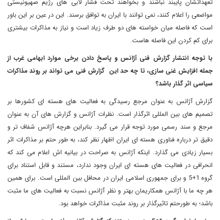
تعهداتشان پایبند نباشند و بخواهند تحت فشار لابی های رژیم صهیونیستی
مواضعی را اعلام کنند، نمی توانند با ایران به توافق برسند. این در عین بر این باور
است که فاصله میان خواسته های دو طرف زیاد است و نیاز به مذاکرات بیشتری
برای کم کردن این فاصله هاست.
با توجه انتشار گزارش فنی آژانس و پاسخ دادن برخی موارد ابهامی غرب از
جمله افزایش غنی سازی، تا چه حد این گزارش فنی می تواند بر روند مذاکرات
سیاسی اثر گذار باشد؟
گزارش آژانس به عنوان مرجع رسیدگی به فعالیت های هسته ای کشورها بر
تصمیم های بین المللی اثرگذار است. نظرات آژانس و گزارش های آن به عنوان
مرجع و سند رسمی مورد توجه قرار می گیرد. بنابراین هرچه آژانس شفاف تر و
دقیق تر درباره فناوری هسته ای ایران اظهار نظر کند، به طور حتم بر مذاکرات اثر
بسیار زیادی می گذارد. اینکه آژانس به صراحت در بیانیه اش اعلام می کند که
انحرافی در فعالیت های هسته ای ایران وجود ندارد، مستند و قابل استناد برای
گروه
5+1
و برای جمهوری اسلامی ایران در محافل بین المللی است. برای همین
هر چه ما با آژانس همکاریمان بهتر و نظر آژانس نسبت به فعالیت های ما مثبت
باشد؛ به طورحتم تاثیرگذار بر روند مثبت مذاکرات خواهد بود.