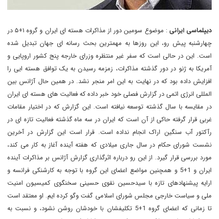
دیپلماسی ایرانی
: موضوع سومین دور از مذاکرات هسته ای ایران و گروه ۱+۵ در
چهارشنبه پیش رو، این روزها به مهمترین بحث رسانه ای جهان تبدیل شده
است. این در حالی است که سفر غیر منتظره وزرای خارجه پنج کشور اروپایی و
آمریکا به ژنو در دور گذشته مذاکرات، زمزمه رسیدن به یک توافق هسته ایی را
افزایش داده بود که در نهایت به این امر منجر نشد. در همین حال آژانس بین
المللی انرژی اتمی در گزارش فصلی خود خبر داده که فعالیت های هسته ای ایران
در مقایسه با سال گذشته توسعه نیافته است. این گزارش که در اختیار مقامات
غربی قرار گرفته حاکی از آن است که ایران در سه ماه گذشته فعالیت تازه ای در
رآکتور آب سنگین اراک انجام نداده است. قرار است این گزارش در آخرین
نشست شورای حکام در سال جاری میلادی که هفته آینده آغاز به کار می کند،
مورد بررسی قرار گیرد. از این رو درباره اثرگذاری گزارش آژانس بر مذاکرات آینده
ایران و
5+1
و همچنین مواضع اعضای این گروه با توجه به کارشنکی فرانسه و
ارایه پیشنهادهای تازه با سیدحسین نقوی حسینی سخنگوی کمیسیون امنیت
ملی و سیاست خارجی مجلس شورای اسلامی گفت وگو کرده ایم. او معتقد است
تا زمانی که اعضای گروه
5+1
تکلیفشان با خودشان روشن نشود، و نسبت به