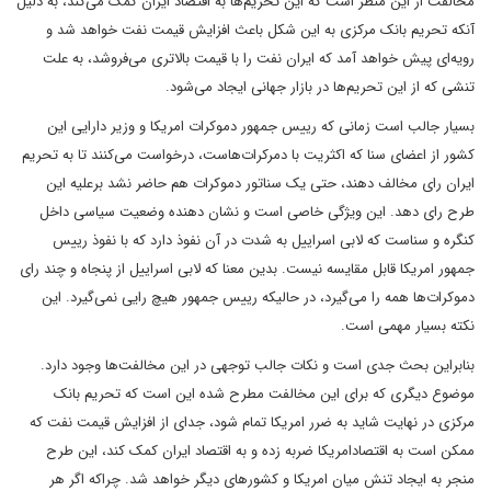
مخالفت از این منظر است که این تحریم‌ها به اقتصاد ایران کمک می‌کند، به دلیل
آنکه تحریم بانک مرکزی به این شکل باعث افزایش قیمت نفت خواهد شد و
رویه‌ای پیش خواهد آمد که ایران نفت را با قیمت بالاتری می‌فروشد، به علت
تنشی که از این تحریم‌ها در بازار جهانی ایجاد می‌شود
.
بسیار جالب است زمانی که رییس جمهور دموکرات امریکا و وزیر دارایی این
کشور از اعضای سنا که اکثریت با دمرکرات‌هاست، درخواست می‌کنند تا به تحریم
ایران رای مخالف دهند، حتی یک سناتور دموکرات هم حاضر نشد برعلیه این
طرح رای دهد. این ویژگی خاصی است و نشان دهنده وضعیت سیاسی داخل
کنگره و سناست که لابی اسراییل به شدت در آن نفوذ دارد که با نفوذ رییس
جمهور امریکا قابل مقایسه نیست. بدین معنا که لابی اسراییل از پنجاه و چند رای
دموکرات‌ها همه را می‌گیرد، در حالیکه رییس جمهور هیچ رایی نمی‌گیرد. این
نکته بسیار مهمی است
.
بنابراین بحث جدی است و نکات جالب توجهی در این مخالفت‌ها وجود دارد.
موضوع دیگری که برای این مخالفت مطرح شده این است که تحریم بانک
مرکزی در نهایت شاید به ضرر امریکا تمام شود، جدای از افزایش قیمت نفت که
ممکن است به اقتصادامریکا ضربه زده و به اقتصاد ایران کمک کند، این طرح
منجر به ایجاد تنش میان امریکا و کشورهای دیگر خواهد شد. چراکه اگر هر