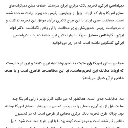
دیپلماسی ایرانی:
تحریم بانک مرکزی ایران سرمنشا اختلاف میان دمرکرات‌های
سنای امریکا و باراک اوباما چهل و چهارمین رئیس جمهوری ایالات متحده شده
است. مخالفت جدی اوباما با این طرح تاثیری برآراء موافق این تحریم نداشت و
با درخواست رییس جمهورشان برای مخالفت با آن وقعی نگذاشتند.
دکتر فواد
ایزدی
،
کارشناس مسایل امریکا
، درباره دلایل این اختلاف‌نظرها با
دیپلماسی
ایرانی
گفتگویی داشته است که در زیر می‌خوانید
:
مجلس سنای امریکا رای مثبت به تحریم‌ها علیه ایران دادند و این در حالیست
که اوباما مخالف این تحریم‌هاست، آیا این مخالفت‌ها ظاهری است و یا هدف
خاصی از آن دنبال می‌کنند؟
بله، مخالفت جدی است. همانطور که می دانید گارنر وزیر دارایی امریکا چند
ساعت قبل از رای‌گیری نامه‌ای را به رییس کمسیون نیروهای مسلح امریکا نوشته
بود. چراکه طرح تحریم بانک مرکزی بخشی از طرحی است که در کمسیون
نظامی کار شده است و درخواست کرده بود تا با این طرح مخالفت شود. دلیل