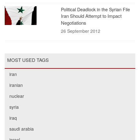
Political Deadlock in the Syrian File
Iran Should Attempt to Impact
Negotiations
26 September 2012
MOST USED TAGS
iran
iranian
nuclear
syria
iraq
saudi arabia
israel