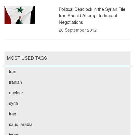
Political Deadlock in the Syrian File
Iran Should Attempt to Impact
Negotiations
26 September 2012
MOST USED TAGS
iran
iranian
nuclear
syria
iraq
saudi arabia
israel