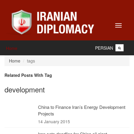
Toggle
navigati
PERSIAN
Home
Home
tags
Related Posts With Tag
development
China to Finance Iran’s Energy Development
Projects
14 January 2015
Iran sets deadline for China oil giant