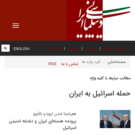
Toggle
vigation
صفحه نخست
درباره ما
عضویت
پیوند ها
ENGLISH
صفحه‌اصلی
کلید واژه ها
تماس با ما
RSS
مطالب مرتبط با کلید واژه
حمله اسرائیل به ایران
هم‌راستا شدن اروپا و تلآویو
پرونده هسته‌ای ایران و دغدغه امنیتی
اسرائیل