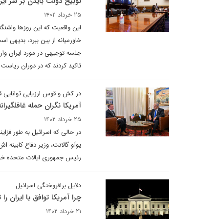
توبیخ دولت بایدن بر سر ایر
۲۵ خرداد ۱۴۰۲
این واقعیت که این روزها واشنگت
جلسه توجیهی در مورد ایران وارد
تاکید کردند که در دوران ریاست
در کش و قوس ارزیابی توانایی ق
آمریکا نگران حمله غافلگیرانه
۲۵ خرداد ۱۴۰۲
در حالی که اسرائیل به طور فزای
یوآو گالانت، وزیر دفاع کابینه 
رئیس جمهوری ایالات متحده خود
دلایل برافروختگی اسرائیل
چرا آمریکا توافق با ایران ر
۲۱ خرداد ۱۴۰۲