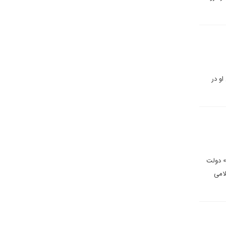
او در
» دولت
لامی