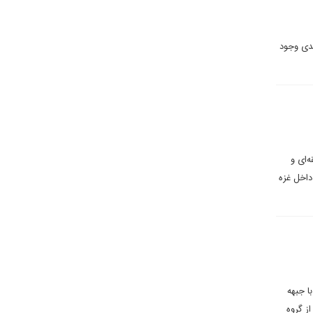
یدی وجود
‌ای و
داخل غزه
ا جبهه
ز گروه