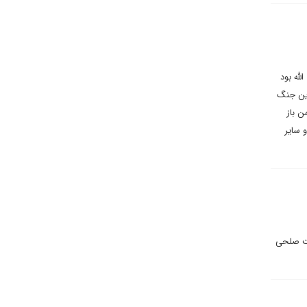
له بود
این جنگ
ن باز
 سایر
یت صلحی