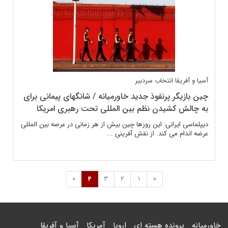
آسیا و آفریقا
انتخاب سردبیر
چین بازیگر پرنفوذ جدید خاورمیانه / شانگهای پیمانی برای
به چالش کشیدن نظم بین المللی تحت رهبری امریکا
دیپلماسی ایرانی: این روزها چین بیش از هر زمانی در عرصه بین المللی
عرضه اندام می کند. از نقش آفرینی ...
»
4
3
2
1
«
خاورمیانه
پرونده هسته ای
اروپا
آمریکا
آسیا و آفریقا