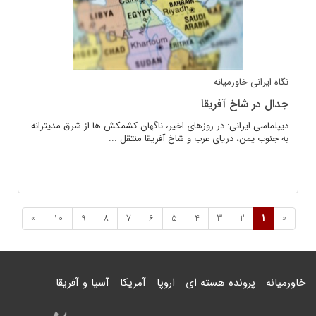
نگاه ایرانی
خاورمیانه
جدال در شاخ آفریقا
دیپلماسی ایرانی: در روزهای اخیر، ناگهان کشمکش ها از شرق مدیترانه
به جنوب یمن، دریای عرب و شاخ آفریقا منتقل ...
»
10
9
8
7
6
5
4
3
2
1
«
خاورمیانه
پرونده هسته ای
اروپا
آمریکا
آسیا و آفریقا